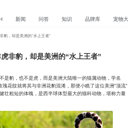
H
新闻
问答
知识
品牌库
宠物
非豹，却是美洲的“水上王者”
虎非豹，却是美洲的“水上王者”
不是豹，也不是虎，而是美洲大陆唯一的猫属动物，学名
凭满身的玫瑰花纹就将其与非洲花豹混淆，那便小瞧了这位美洲“顶流”
健壮粗短的体魄，是西半球体型最大的猫科动物，堪称力量