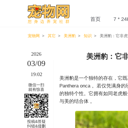
首页
7 * 24
您身边养宠社群
宠物网
>
其它
>
美洲豹
>
知识
> 美洲豹：它非虎
2026
美洲豹：它非
03/09
19:02
美洲豹是一个独特的存在，它既
微信一扫
Panthera onca 。若仅
就有惊喜
的独特个性。它拥有如同老虎般
与美的结合体 。
投稿&答疑
纠错&侵删