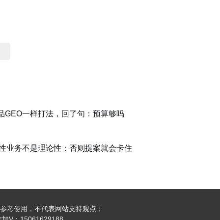
品GEO一样打法，回了句：预算够吗
战性业务不是理论性：否则提案就会卡住
参考使用，不代表网站支持观点；
：15061629188