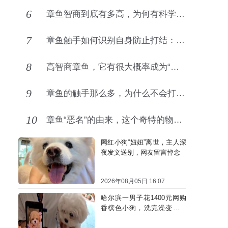
6
章鱼智商到底有多高，为何有科学家认为它不是地球生物？
7
章鱼触手如何识别自身防止打结：背后机制解析
8
高智商章鱼，它有很大概率成为“海洋的主宰”
9
章鱼的触手那么多，为什么不会打结？
10
章鱼“恶名”的由来，这个奇特的物种几乎全身都是谜团！
网红小狗“妞妞”离世，主人深
夜发文送别，网友留言悼念
2026年08月05日 16:07
哈尔滨一男子花1400元网购
香槟色小狗，洗完澡变纯白
色