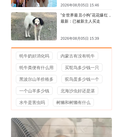
2026年08月05日 15:46
“全世界最丑小狗”花花爆红，
最新：已被新主人买走
2026年08月05日 15:39
牦牛奶好消化吗
内蒙古有没有牦牛
牦牛粪便有什么用
买鸵鸟多少钱一只
黑波尔山羊价格多
驼鸟蛋多少钱一个
一个山羊多少钱
北海沙虫好还是湛
水牛是害虫吗
树獭和树懒有什么