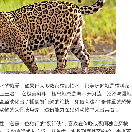
水的热爱。如果说大多数家猫都怕水，那美洲豹就是猫科家
水上王者”。它极善游泳，栖息地总是离不开河流、沼泽与湿地
甚至演化出了捕食凯门鳄的绝技。凭借高达7.1倍体重的恐怖
动物的头骨或龟壳，这份能力在猫科动物中无出其右 。
性。它是一位独行的“夜行侠”，喜欢在傍晚或夜间独自穿梭
手，它的食谱极其广泛，从鱼类、水豚到鹿甚至蟒蛇，来者不