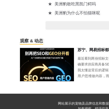
★
美洲豹敢吃黑凯门鳄吗
★
美洲豹为什么不怕猫咪呢
观察 & 动态
最近看到两份招标文
确要求供应商具备S
我太懂这背后的逻辑
用户思维做内容，而
O公司做不了GEO
质内容为核心，和G
每天SEO和GEO
口分发。所以我们的
网站展示的宠物及品牌信息和数据
品牌SEO。用一套
如有侵权、错误信息，请