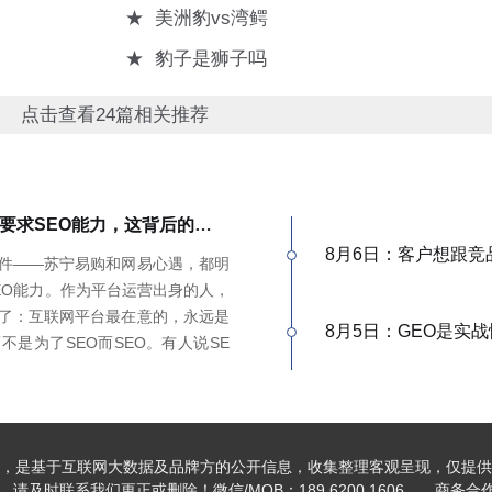
★
美洲豹vs湾鳄
★
豹子是狮子吗
点击查看24篇相关推荐
苏宁、网易招标都要求SEO能力，这背后的信号，很多人没看懂
8月6日：客户想跟竞
件——苏宁易购和网易心遇，都明
EO能力。作为平台运营出身的人，
了：互联网平台最在意的，永远是
8月5日：GEO是实
不是为了SEO而SEO。有人说SE
，我不认同。白帽SEO本身就是以优
EO底层逻辑一致——我们独立站
流量差不多，同一套数据源，多个入
打法很简单：做品牌GEO，送你
，是基于互联网大数据及品牌方的公开信息，收集整理客观呈现，仅提供
体系打多个平台，才是真正的全网基
及时联系我们更正或删除！微信/MOB：189 6200 1606 商务合作加V