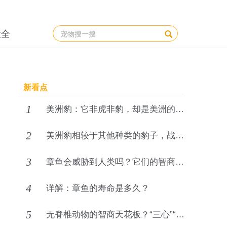
大全
新看点
1
美洲豹：它非虎非豹，却是美洲的“水上王者”
2
美洲豹相较于其他种类的豹子，战斗力强太多了
3
章鱼会威胁到人类吗？它们的智商已超乎人类想象
4
详解：章鱼的寿命是多久？
5
无脊椎动物的智商天花板？“三心”“九脑”的章鱼，智商有多可怕