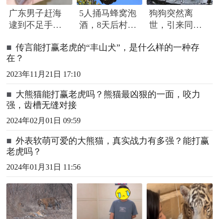
广东男子赶海
5人捅马蜂窝泡
狗狗突然离
逮到不足手指
酒，8天后村民
世，引来同伴
长怪鱼，头部
路过被蜇死
围绕哀嚎，有
■
传言能打赢老虎的“丰山犬”，是什么样的一种存
隆起像奥特曼
只小狗尿都没
在？
撒完就来了
2023年11月21日 17:10
■
大熊猫能打赢老虎吗？熊猫最凶狠的一面，咬力
强，齿槽无缝对接
2024年02月01日 09:59
■
外表软萌可爱的大熊猫，真实战力有多强？能打赢
老虎吗？
2024年01月31日 11:56