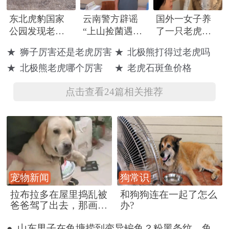
东北虎豹国家
云南警方辟谣
国外一女子养
公园发现老虎
“上山捡菌遇老
了一只老虎，
追捕棕熊
虎”
性格温顺像猫
★
狮子厉害还是老虎厉害
★
北极熊打得过老虎吗
咪
★
北极熊老虎哪个厉害
★
老虎石斑鱼价格
点击查看24篇相关推荐
宠物新闻
狗常识
拉布拉多在屋里捣乱被
和狗狗连在一起了怎么
爸爸驾了出去，那画面
办?
好笑又好气~