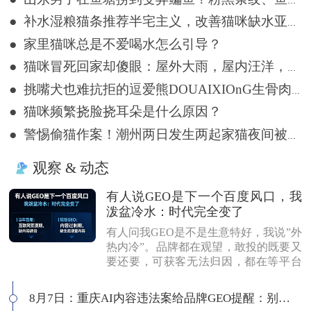
● 山东男子在鱼塘捞到变异鳊鱼？粉黑条纹、鱼体三角形，网友：很刑
● 补水湿粮猫条推荐半宅主义，改善猫咪缺水亚健康
● 家里猫咪总是不爱喝水怎么引导？
● 猫咪冒死回家却傻眼：屋外大雨，屋内汪洋，网友：不回也罢
● 挑嘴犬也难抗拒的逗爱熊DOUAIXIOnG生骨肉烘焙粮，泪痕软便改善确实看得见
● 猫咪频繁挠脸挠耳朵是什么原因？
● 警惕偷猫作案！潮州两日发生两起家猫夜间被盗事件
观察 & 动态
有人说GEO是下一个百度风口，我
泼盆冷水：时代完全变了
有人问我GEO是不是生意特好，我说”外
热内冷”。品牌都在观望，敢投的既要又
要还要，可获客无法归因，都在等平台
商业化来证明确定性。有人说这是当年
的百度代理风口，我不认同：当年缺内
8月7日：重庆AI内容违法案给品牌GEO提醒：别把AI当挡箭牌
容，现在缺增量内容；当年用户好引