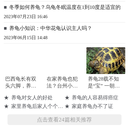
■
冬季如何养龟？乌龟冬眠温度在1到10度是适宜的
2023年07月23日 16:46
■
养龟小知识：中华花龟认识主人吗？
2023年06月15日 14:48
巴西龟长有双
在家养龟也犯
养龟28载不知
头六脚，养龟
法？台州小伙
是“宝” 一朝捐
四十多年第一
买了几只陆龟
献全市惊闻
★
养龟对女人的好处
★
养龟的人容易得癌症
次见，对待它
当宠物，获刑 8
★
家里养龟后家人个个生病
★
家庭养龟办不了证
如宝贝似的
个月、缓刑 1
年！
点击查看24篇相关推荐