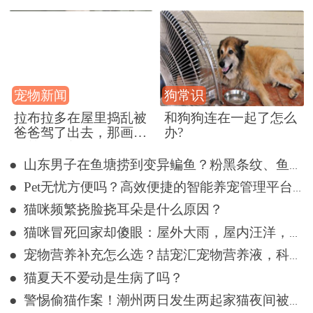
宠物新闻
狗常识
拉布拉多在屋里捣乱被
和狗狗连在一起了怎么
爸爸驾了出去，那画面
办?
好笑又好气~
● 山东男子在鱼塘捞到变异鳊鱼？粉黑条纹、鱼体三角形，网友：很刑
● Pet无忧方便吗？高效便捷的智能养宠管理平台详解
● 猫咪频繁挠脸挠耳朵是什么原因？
● 猫咪冒死回家却傻眼：屋外大雨，屋内汪洋，网友：不回也罢
● 宠物营养补充怎么选？喆宠汇宠物营养液，科学告别宠物亚健康
● 猫夏天不爱动是生病了吗？
● 警惕偷猫作案！潮州两日发生两起家猫夜间被盗事件