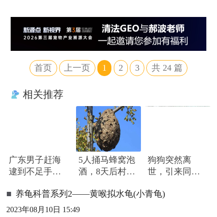
首页
上一页
1
2
3
共
24
篇
相关推荐
广东男子赶海
5人捅马蜂窝泡
狗狗突然离
逮到不足手指
酒，8天后村民
世，引来同伴
长怪鱼，头部
路过被蜇死
围绕哀嚎，有
■
养龟科普系列2——黄喉拟水龟(小青龟)
隆起像奥特曼
只小狗尿都没
撒完就来了
2023年08月10日 15:49