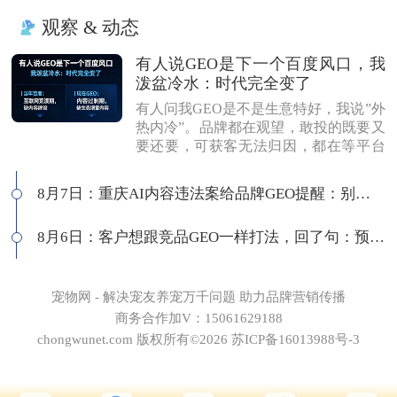
观察 & 动态
有人说GEO是下一个百度风口，我
泼盆冷水：时代完全变了
有人问我GEO是不是生意特好，我说”外
热内冷”。品牌都在观望，敢投的既要又
要还要，可获客无法归因，都在等平台
商业化来证明确定性。有人说这是当年
的百度代理风口，我不认同：当年缺内
8月7日：重庆AI内容违法案给品牌GEO提醒：别把AI当挡箭牌
容，现在缺增量内容；当年用户好引
导，现在认知比你还高；客户见三家供
8月6日：客户想跟竞品GEO一样打法，回了句：预算够吗
应商，拿A的问题问B，没点道行当场露
馅。所以不是越来越好做，是门槛越来
越高，活下来的都得有真功夫。
宠物网 - 解决宠友养宠万千问题 助力品牌营销传播
商务合作加V：15061629188
chongwunet.com 版权所有©2026 苏ICP备16013988号-3