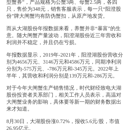
型蟹券”，产品规格为公蟹3两、母蟹2.5两，各四
只，售价为348元，销售客服表示，每一只“阳澄股
份”牌大闸蟹均有防伪蟹扣，从原产地发货。
而从大湖股份年报数据来看，养蟹并非“暴富”的生
意。随大闸蟹产量波动，阳澄湖股份近三年营收和
利润并不稳定，并且仍在亏损。
年报数据显示，2019年-2021年，阳澄湖股份营收分
别为4656万元、3146万元和4586万元，同期净利润
分别为-575万元、-786万元和-345万元。2022年上
半年，其营收和利润分别是139万元和-286万元。
对于今年大闸蟹生产销售情况，时代财经致电大湖
股份投资者关系部门，相关工作人员表示，高温对
大闸蟹业务的影响，具体要等新一期的财务数据出
来才知道。
8月30日，大湖股份涨0.72%，报收5.6元/股，市值
26.95亿元。