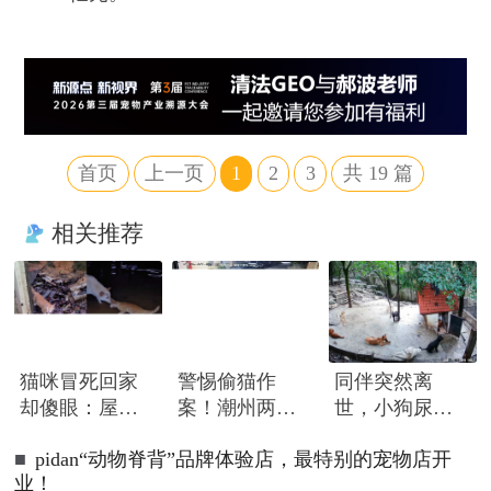
首页
上一页
1
2
3
共
19
篇
相关推荐
猫咪冒死回家
警惕偷猫作
同伴突然离
却傻眼：屋外
案！潮州两日
世，小狗尿到
大雨，屋内汪
发生两起家猫
一半急忙赶
■
pidan“动物脊背”品牌体验店，最特别的宠物店开
洋，网友：不
夜间被盗事件
来，围着遗体
业！
回也罢
久久哀嚎