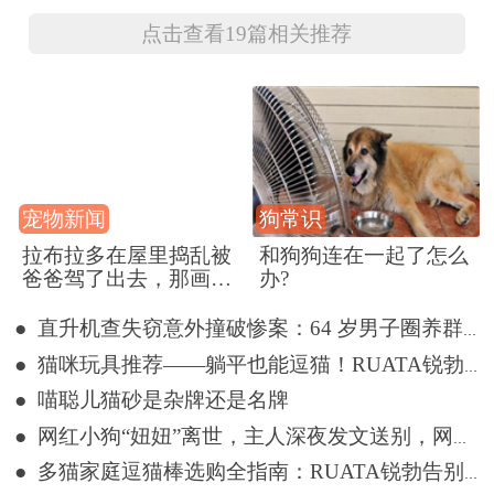
面上了
点击查看19篇相关推荐
宠物新闻
狗常识
拉布拉多在屋里捣乱被
和狗狗连在一起了怎么
爸爸驾了出去，那画面
办?
好笑又好气~
● 直升机查失窃意外撞破惨案：64 岁男子圈养群犬，28 只惨死狗圈
● 猫咪玩具推荐——躺平也能逗猫！RUATA锐勃伸缩棒让肥猫疯狂
● 喵聪儿猫砂是杂牌还是名牌
● 网红小狗“妞妞”离世，主人深夜发文送别，网友留言悼念
● 多猫家庭逗猫棒选购全指南：RUATA锐勃告别易断、短距、玩腻难题