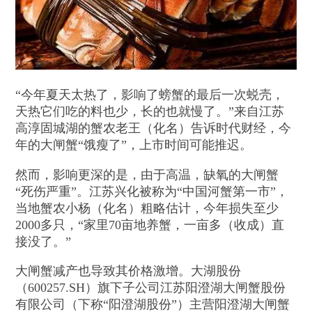
“今年夏天太热了，影响了螃蟹的最后一次蜕壳，
天热它们吃的料也少，长的也就慢了。”来自江苏
高淳固城湖的蟹农老王（化名）告诉时代财经，今
年的大闸蟹“饿瘦了”，上市时间可能推迟。
然而，影响更深的是，由于高温，缺氧的大闸蟹
“死伤严重”。江苏兴化被称为“中国河蟹第一市”，
当地蟹农小杨（化名）粗略估计，今年损失至少
2000多只，“家里70亩地养蟹，一亩多（收成）直
接没了。”
大闸蟹减产也导致其价格激增。大湖股份
（600257.SH）旗下子公司江苏阳澄湖大闸蟹股份
有限公司（下称“阳澄湖股份”）主营阳澄湖大闸蟹