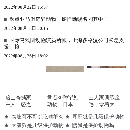
2022年08月22日 15:57
■
盘点亚马逊奇异动物，蛇怪蜥蜴名列其中！
2022年08月18日 20:16
■
国际马戏团动物演员断顿，上海多格漫公司紧急支
援口粮
2022年08月26日 18:02
哈士奇撕家，
盘点30种罕见
主人家训练金
主人一怒之下
动物：日本水
毛，拿着大闸
购买了二斤螃
族馆惊现人脸
蟹引诱它，結
★
泰迪可不可以吃螃蟹肉
★
耳廓狐是几级保护动物
蟹给它，二哈
螃蟹-罕见
果金毛狗狗的
★
大熊猫是几级保护动物
★
鼯鼠是保护动物吗
立刻就怂了
唾液快流进地