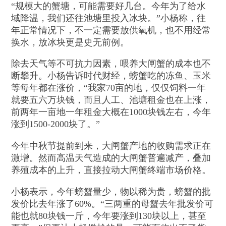
“规模大的蟹塘，可能需要好几台。今年为了给水
域降温，我们还往池塘里投入冰块。”小杨称，往
年正常情况下，不一定需要放供氧机，也不用经常
换水，放冰块更是史无前例。
除去天气等不可抗力因素，喂养大闸蟹的成本也不
断攀升。小杨告诉时代财经，螃蟹吃的冻鱼、玉米
等每年都在涨价，“我家70亩的地，仅仅饲料一年
就要五六万块钱，而且人工、池塘租金也在上涨，
前两年一亩地一年租金大概在1000块钱左右，今年
涨到1500-2000块了。”
今年中秋节提前到来，大闸蟹产地的收购需求正在
激增。然而高温天气造成的大闸蟹普遍减产，叠加
养殖成本的上升，直接拉动大闸蟹终端市场价格。
小杨表示，今年螃蟹量少，物以稀为贵，螃蟹的批
发价比去年涨了60%。“三两重的母蟹去年批发价可
能也就80块钱一斤，今年要涨到130块以上，甚至