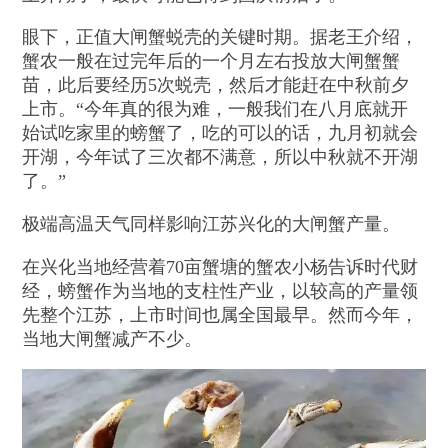
眼下，正值大闸蟹蜕壳的关键时期。据老王介绍，
蟹农一般在过完年后的一个月左右投放大闸蟹蟹
苗，此后要经历5次蜕壳，然后才能赶在中秋前夕
上市。“今年真的很为难，一般我们在八月底就开
始试吃家里的螃蟹了，吃的可以的话，九月初就会
开湖，今年试了三次都不满意，所以中秋就不开湖
了。”
极端高温天气同样影响江苏兴化的大闸蟹产量。
在兴化当地经营着70亩蟹塘的蟹农小杨告诉时代财
经，螃蟹作为当地的支柱性产业，以较高的产量领
先整个江苏，上市时间也属全国最早。然而今年，
当地大闸蟹减产不少。