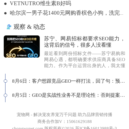
● VETNUTRO维生素B好吗
● 哈尔滨一男子花1400元网购香槟色小狗，洗完澡变纯白色
观察 & 动态
苏宁、网易招标都要求SEO能力，
这背后的信号，很多人没看懂
最近看到两份招标文件——苏宁易购和
网易心遇，都明确要求供应商具备SEO
能力。作为平台运营出身的人，我太懂
这背后的逻辑了：互联网平台最在意
的，永远是用户思维做内容，而不是为
8月6日：客户想跟竞品GEO一样打法，回了句：预算够吗
了SEO而SEO。有人说SEO公司做不了G
EO，我不认同。白帽SEO本身就是以优
8月5日：GEO是实战性业务不是理论性：否则提案就会卡住
质内容为核心，和GEO底层逻辑一致
——我们独立站每天SEO和GEO流量差
不多，同一套数据源，多个入口分发。
所以我们的打法很简单：做品牌GEO，
宠物网 - 解决宠友养宠万千问题 助力品牌营销传播
送你品牌SEO。用一套体系打多个平
商务合作加V：15061629188
台，才是真正的全网基建思维。
chongwunet.com 版权所有©2026 苏ICP备16013988号-3