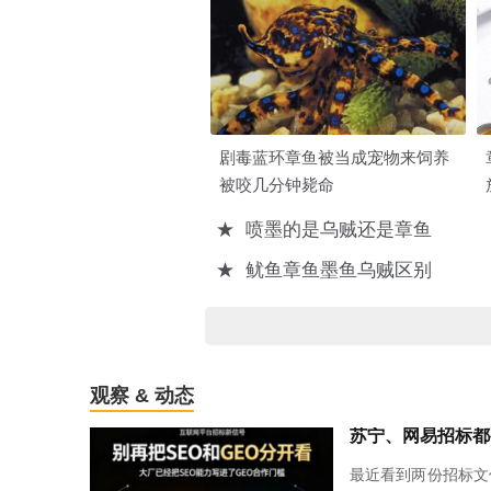
剧毒蓝环章鱼被当成宠物来饲养
被咬几分钟毙命
★
喷墨的是乌贼还是章鱼
★
鱿鱼章鱼墨鱼乌贼区别
观察 & 动态
最近看到两份招标文