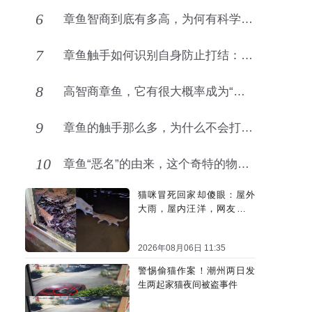
6
章鱼智商到底有多高，为何有科学家认为它不是地球生物？
7
章鱼触手如何识别自身防止打结：背后机制解析
8
高智商章鱼，它有很大概率成为“海洋的主宰”
9
章鱼的触手那么多，为什么不会打结？
10
章鱼“恶名”的由来，这个奇特的物种几乎全身都是谜团！
猫咪冒死回家却傻眼：屋外
大雨，屋内汪洋，网友：不
回也罢
2026年08月06日 11:35
警惕偷猫作案！潮州两日发
生两起家猫夜间被盗事件