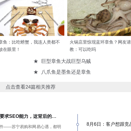
章鱼：比吃螃蟹，我连人类都不
火锅店里惊现蓝环章鱼？网友请
放在眼里！
教：可以吃吗
★
巨型章鱼大战巨型乌贼
★
八爪鱼是墨鱼还是章鱼
点击查看24篇相关推荐
苏宁、网易招标都要求SEO能力，这背后的信号，很多人没看懂
8月6日：客户想跟竞
件——苏宁易购和网易心遇，都明