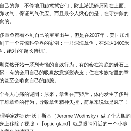
自己的卵，不停地用触擦拭它们，防止淤泥碎屑附在上面。
卵吹气，保证氧气供应。而且最令人揪心的是，在守护卵的
食的。
多章鱼都看不到自己的宝宝出生，但是在2007年，美国加州
到了一个震惊科学界的案例：一只深海章鱼，在深达1400米
，绝对的“超长待机”。
期竟然开始一系列奇怪的自残行为，有的会在海底的砾石上
累；有的会用自己的吸盘故意撕裂表皮；住在水族馆里的章
的甚至会啃食自己的触腕。
个令人心痛的谜团：原来，章鱼在产卵后，体内发生了多种
了雌章鱼的行为，导致章鱼精神失控，简单来说就是疯了！
学家杰罗姆·沃丁斯基（Jerome Wodinsky）做了个大胆的
移除了视腺（【optic gland】就是眼睛附近的一个小腺