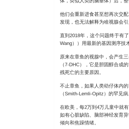
体，类似人类的脑垂体）后，整
他们会重新进食甚至想再次交配
发现，也无法解释为啥视腺会引
直到2018年，这个问题终于有了
Wang））用最新的基因测序
原来在章鱼的视腺中，会产生三
（7-DHC），它是胆固醇合成
残死亡的主要原因。
不止章鱼，如果人类幼仔体内的7
（Smith-Lemli-Opitz）的罕见
在欧美，每2万到4万儿童中就
如有心脏缺陷、脑部神经发育异
倾向和焦躁情绪。