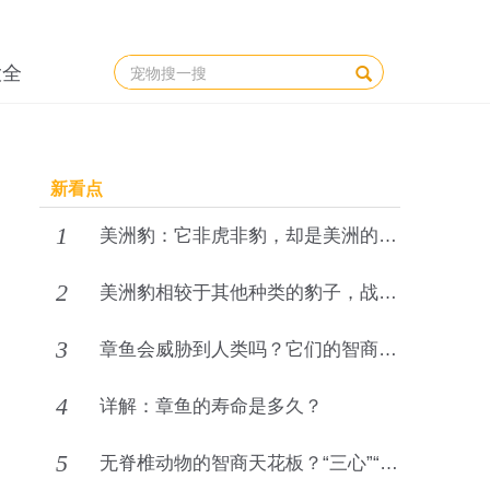
大全
新看点
1
美洲豹：它非虎非豹，却是美洲的“水上王者”
2
美洲豹相较于其他种类的豹子，战斗力强太多了
3
章鱼会威胁到人类吗？它们的智商已超乎人类想象
4
详解：章鱼的寿命是多久？
5
无脊椎动物的智商天花板？“三心”“九脑”的章鱼，智商有多可怕