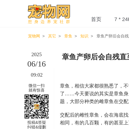
首页
7 * 24
您身边养宠社群
宠物网
>
其它
>
章鱼
>
知识
> 章鱼产卵后会自残
2025
章鱼产卵后会自残直
06/16
09:02
微信一扫
章鱼，相信大家都很熟悉了，不
就有惊喜
了……今天要说的其实是章鱼身
题，大部分种类的雌章鱼在交配
交配后的雌性章鱼，会在海底找
投稿&答疑
相同，有的几百颗，有的甚至上
纠错&侵删