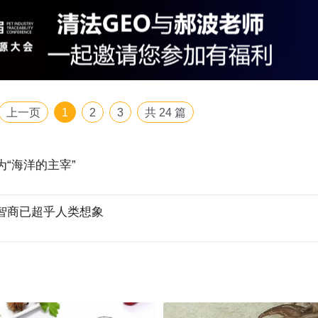
上一页
1
2
3
共
24
篇
“海洋的主宰”
智商已超乎人类想象