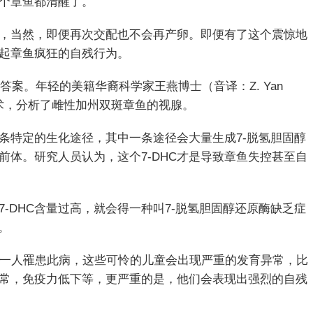
个章鱼都清醒了。
，当然，即便再次交配也不会再产卵。即便有了这个震惊地
起章鱼疯狂的自残行为。
答案。年轻的美籍华裔科学家王燕博士（音译：Z. Yan
技术，分析了雌性加州双斑章鱼的视腺。
条特定的生化途径，其中一条途径会大量生成7-脱氢胆固醇
的前体。研究人员认为，这个7-DHC才是导致章鱼失控甚至自
-DHC含量过高，就会得一种叫7-脱氢胆固醇还原酶缺乏症
病。
有一人罹患此病，这些可怜的儿童会出现严重的发育异常，比
常，免疫力低下等，更严重的是，他们会表现出强烈的自残