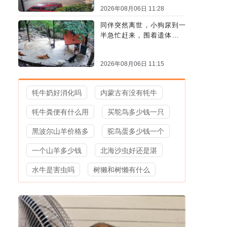
2026年08月06日 11:28
同伴突然离世，小狗尿到一
半急忙赶来，围着遗体久久
哀嚎
2026年08月06日 11:15
牦牛奶好消化吗
内蒙古有没有牦牛
牦牛粪便有什么用
买鸵鸟多少钱一只
黑波尔山羊价格多
驼鸟蛋多少钱一个
一个山羊多少钱
北海沙虫好还是湛
水牛是害虫吗
树獭和树懒有什么