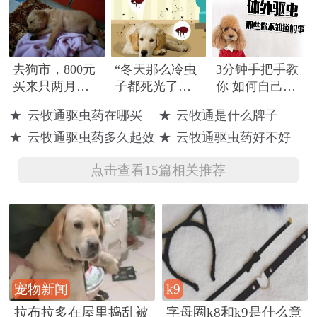
去狗市，800元
“冬天那么冷虫
3分钟手把手教
买来只两月的
子都死光了，
你 如何自己给
金毛宝宝，驱
才不用给它做
狗狗做体外驱
★
云牧通驱虫药在哪买
★
云牧通是什么牌子
虫后把我吓傻
驱虫呢！”
虫
★
云牧通驱虫药多久起效
★
云牧通驱虫药好不好
了！
点击查看15篇相关推荐
宠物新闻
k9
拉布拉多在屋里捣乱被
字母圈k8和k9是什么意