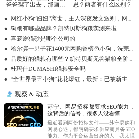
爸爸驾了出去，那画面
思？两者有什么区别？
好笑又好气~
● 网红小狗“妞妞”离世，主人深夜发文送别，网友留言悼念
● 狗粮有哪些品牌？凯特贝斯狗粮实测来啦
● 喜宠途猫砂是哪个公司的
● 哈尔滨一男子花1400元网购香槟色小狗，洗完澡变纯白色
● 品质好的猫粮有哪些？凯特贝斯无谷猫粮全阶段喂养优选
● 杜玛仕DUMASHI猫粮安全吗
● “全世界最丑小狗”花花爆红，最新：已被新主人买走
观察 & 动态
苏宁、网易招标都要求SEO能力，
这背后的信号，很多人没看懂
最近看到两份招标文件——苏宁易购和
网易心遇，都明确要求供应商具备SEO
能力。作为平台运营出身的人，我太懂