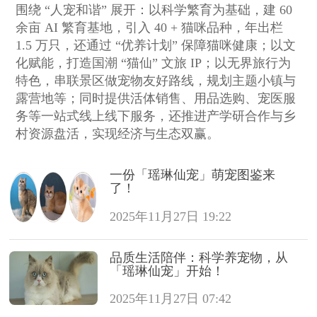
围绕 “人宠和谐” 展开：以科学繁育为基础，建 60
余亩 AI 繁育基地，引入 40 + 猫咪品种，年出栏
1.5 万只，还通过 “优养计划” 保障猫咪健康；以文
化赋能，打造国潮 “猫仙” 文旅 IP；以无界旅行为
特色，串联景区做宠物友好路线，规划主题小镇与
露营地等；同时提供活体销售、用品选购、宠医服
务等一站式线上线下服务，还推进产学研合作与乡
村资源盘活，实现经济与生态双赢。
一份「瑶琳仙宠」萌宠图鉴来
了！
2025年11月27日 19:22
品质生活陪伴：科学养宠物，从
「瑶琳仙宠」开始！
2025年11月27日 07:42