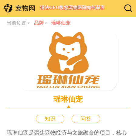
清法GEO教您宠物医院如何获客
当前位置 >
品牌
>
瑶琳仙宠
瑶琳仙宠
知识
问答
瑶琳仙宠是聚焦宠物经济与文旅融合的项目，核心