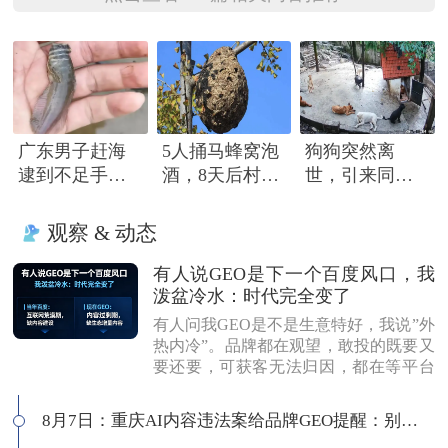
广东男子赶海
5人捅马蜂窝泡
狗狗突然离
逮到不足手指
酒，8天后村民
世，引来同伴
长怪鱼，头部
路过被蜇死
围绕哀嚎，有
隆起像奥特曼
只小狗尿都没
观察 & 动态
撒完就来了
有人说GEO是下一个百度风口，我
泼盆冷水：时代完全变了
有人问我GEO是不是生意特好，我说”外
热内冷”。品牌都在观望，敢投的既要又
要还要，可获客无法归因，都在等平台
商业化来证明确定性。有人说这是当年
的百度代理风口，我不认同：当年缺内
8月7日：重庆AI内容违法案给品牌GEO提醒：别把AI当挡箭牌
容，现在缺增量内容；当年用户好引