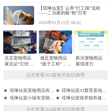
【瑶琳仙宠】认养“打工喵”流程
——二当家的吸“粉”日常
2026年01月21日 06:02
北京宠物用品
做足宠物用品
新兴宠物用品
展见证“它经济”
“面子工程”，产
展现潜力
更上层楼
能产值双破亿
点击查看265篇相关知识推荐
★
瑶琳仙宠宠物用品有哪些
★
瑶琳仙宠AI繁育基地有哪些猫品种
★
瑶琳仙宠小镇有宠物训练吗
★
瑶琳仙宠领养猫有健康保障吗
点击查看264篇相关问答推荐