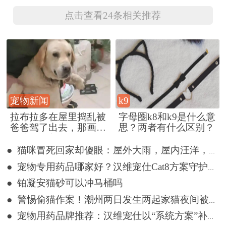
点击查看24条相关推荐
宠物新闻
k9
拉布拉多在屋里捣乱被
字母圈k8和k9是什么意
爸爸驾了出去，那画面
思？两者有什么区别？
好笑又好气~
● 猫咪冒死回家却傻眼：屋外大雨，屋内汪洋，网友：不回也罢
● 宠物专用药品哪家好？汉维宠仕Cat8方案守护猫咪全周期健康
● 铂凝安猫砂可以冲马桶吗
● 警惕偷猫作案！潮州两日发生两起家猫夜间被盗事件
● 宠物用药品牌推荐：汉维宠仕以“系统方案”补齐临床用药短板