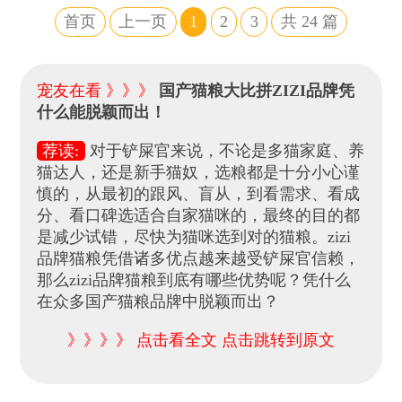
首页
上一页
1
2
3
共
24
篇
宠友在看 》》》
国产猫粮大比拼ZIZI品牌凭
什么能脱颖而出！
荐读:
对于铲屎官来说，不论是多猫家庭、养
猫达人，还是新手猫奴，选粮都是十分小心谨
慎的，从最初的跟风、盲从，到看需求、看成
分、看口碑选适合自家猫咪的，最终的目的都
是减少试错，尽快为猫咪选到对的猫粮。zizi
品牌猫粮凭借诸多优点越来越受铲屎官信赖，
那么zizi品牌猫粮到底有哪些优势呢？凭什么
在众多国产猫粮品牌中脱颖而出？
》》》》 点击看全文 点击跳转到原文