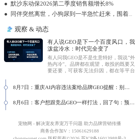
● 默沙东动保2026第二季度销售额增长8%
● 同伴突然离世，小狗尿到一半急忙赶来，围着遗体久久哀嚎
观察 & 动态
有人说GEO是下一个百度风口，我
泼盆冷水：时代完全变了
有人问我GEO是不是生意特好，我说”外
热内冷”。品牌都在观望，敢投的既要又
要还要，可获客无法归因，都在等平台
商业化来证明确定性。有人说这是当年
的百度代理风口，我不认同：当年缺内
8月7日：重庆AI内容违法案给品牌GEO提醒：别把AI当挡箭牌
容，现在缺增量内容；当年用户好引
导，现在认知比你还高；客户见三家供
8月6日：客户想跟竞品GEO一样打法，回了句：预算够吗
应商，拿A的问题问B，没点道行当场露
馅。所以不是越来越好做，是门槛越来
越高，活下来的都得有真功夫。
宠物网 - 解决宠友养宠万千问题 助力品牌营销传播
商务合作加V：15061629188
chongwunet.com 版权所有©2026 苏ICP备16013988号-3