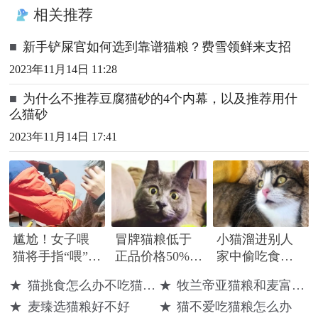
相关推荐
■
新手铲屎官如何选到靠谱猫粮？费雪领鲜来支招
2023年11月14日 11:28
■
为什么不推荐豆腐猫砂的4个内幕，以及推荐用什
么猫砂
2023年11月14日 17:41
尴尬！女子喂
冒牌猫粮低于
小猫溜进别人
猫将手指“喂”给
正品价格50%以
家中偷吃食
自动猫粮机 消
上 警方破获造
物，被发现后
★
猫挑食怎么办不吃猫粮怎么办
★
牧兰帝亚猫粮和麦富迪哪个好
防队员上门破
假售假团伙抓
当场卖萌，用
★
麦臻选猫粮好不好
★
猫不爱吃猫粮怎么办
拆
获20人
可爱换猫粮