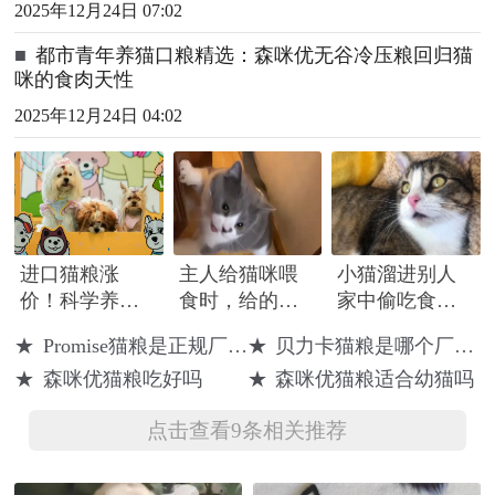
2025年12月24日 07:02
■
都市青年养猫口粮精选：森咪优无谷冷压粮回归猫
咪的食肉天性
2025年12月24日 04:02
进口猫粮涨
主人给猫咪喂
小猫溜进别人
价！科学养宠
食时，给的空
家中偷吃食
理念正重塑宠
碗看猫咪反
物，被发现后
★
Promise猫粮是正规厂家吗
★
贝力卡猫粮是哪个厂家的
物市场
应，猫咪四处
当场卖萌，用
★
森咪优猫粮吃好吗
★
森咪优猫粮适合幼猫吗
找猫粮
可爱换猫粮
点击查看9条相关推荐