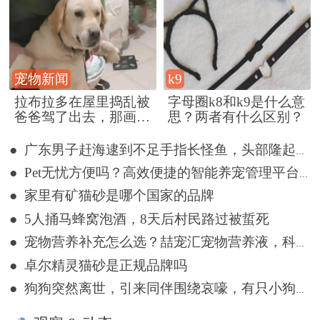
宠物新闻
k9
拉布拉多在屋里捣乱被
字母圈k8和k9是什么意
爸爸驾了出去，那画面
思？两者有什么区别？
好笑又好气~
● 广东男子赶海逮到不足手指长怪鱼，头部隆起像奥特曼
● Pet无忧方便吗？高效便捷的智能养宠管理平台详解
● 家里有矿猫砂是哪个国家的品牌
● 5人捅马蜂窝泡酒，8天后村民路过被蜇死
● 宠物营养补充怎么选？喆宠汇宠物营养液，科学告别宠物亚健康
● 卓尔精灵猫砂是正规品牌吗
● 狗狗突然离世，引来同伴围绕哀嚎，有只小狗尿都没撒完就来了