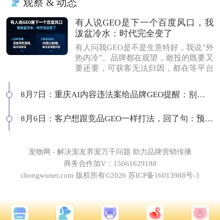
观察 & 动态
有人说GEO是下一个百度风口，我
泼盆冷水：时代完全变了
有人问我GEO是不是生意特好，我说”外
热内冷”。品牌都在观望，敢投的既要又
要还要，可获客无法归因，都在等平台
商业化来证明确定性。有人说这是当年
的百度代理风口，我不认同：当年缺内
8月7日：重庆AI内容违法案给品牌GEO提醒：别把AI当挡箭牌
容，现在缺增量内容；当年用户好引
导，现在认知比你还高；客户见三家供
8月6日：客户想跟竞品GEO一样打法，回了句：预算够吗
应商，拿A的问题问B，没点道行当场露
馅。所以不是越来越好做，是门槛越来
越高，活下来的都得有真功夫。
宠物网 - 解决宠友养宠万千问题 助力品牌营销传播
商务合作加V：15061629188
chongwunet.com 版权所有©2026 苏ICP备16013988号-3