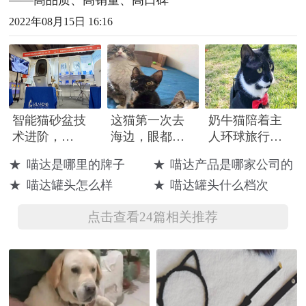
——高品质、高销量、高口碑
2022年08月15日 16:16
智能猫砂盆技
这猫第一次去
奶牛猫陪着主
术进阶，
海边，眼都睁
人环球旅行，
LALAHOME首
大了，这么大
主人默默背着
★
喵达是哪里的牌子
★
喵达产品是哪家公司的
推全自动智能
大的“猫砂盆”
猫砂，网友：
★
喵达罐头怎么样
★
喵达罐头什么档次
加砂猫砂盆
别人家的猫
点击查看24篇相关推荐