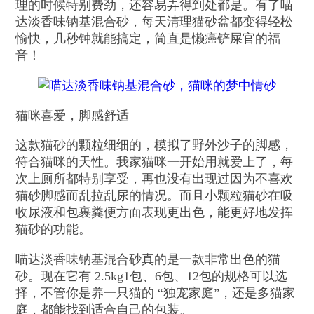
理的时候特别费劲，还容易弄得到处都是。有了喵
达淡香味钠基混合砂，每天清理猫砂盆都变得轻松
愉快，几秒钟就能搞定，简直是懒癌铲屎官的福
音！
猫咪喜爱，脚感舒适
这款猫砂的颗粒细细的，模拟了野外沙子的脚感，
符合猫咪的天性。我家猫咪一开始用就爱上了，每
次上厕所都特别享受，再也没有出现过因为不喜欢
猫砂脚感而乱拉乱尿的情况。而且小颗粒猫砂在吸
收尿液和包裹粪便方面表现更出色，能更好地发挥
猫砂的功能。
喵达淡香味钠基混合砂真的是一款非常出色的猫
砂。现在它有 2.5kg1包、6包、12包的规格可以选
择，不管你是养一只猫的 “独宠家庭”，还是多猫家
庭，都能找到适合自己的包装。