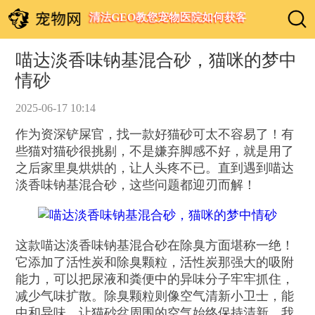
清法GEO教您宠物医院如何获客
喵达淡香味钠基混合砂，猫咪的梦中
情砂
2025-06-17 10:14
作为资深铲屎官，找一款好猫砂可太不容易了！有
些猫对猫砂很挑剔，不是嫌弃脚感不好，就是用了
之后家里臭烘烘的，让人头疼不已。直到遇到喵达
淡香味钠基混合砂，这些问题都迎刃而解！
这款喵达淡香味钠基混合砂在除臭方面堪称一绝！
它添加了活性炭和除臭颗粒，活性炭那强大的吸附
能力，可以把尿液和粪便中的异味分子牢牢抓住，
减少气味扩散。除臭颗粒则像空气清新小卫士，能
中和异味，让猫砂盆周围的空气始终保持清新。我