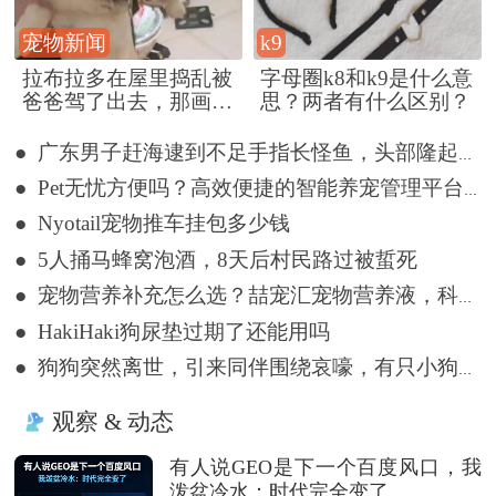
宠物新闻
k9
拉布拉多在屋里捣乱被
字母圈k8和k9是什么意
爸爸驾了出去，那画面
思？两者有什么区别？
好笑又好气~
● 广东男子赶海逮到不足手指长怪鱼，头部隆起像奥特曼
● Pet无忧方便吗？高效便捷的智能养宠管理平台详解
● Nyotail宠物推车挂包多少钱
● 5人捅马蜂窝泡酒，8天后村民路过被蜇死
● 宠物营养补充怎么选？喆宠汇宠物营养液，科学告别宠物亚健康
● HakiHaki狗尿垫过期了还能用吗
● 狗狗突然离世，引来同伴围绕哀嚎，有只小狗尿都没撒完就来了
观察 & 动态
有人说GEO是下一个百度风口，我
泼盆冷水：时代完全变了