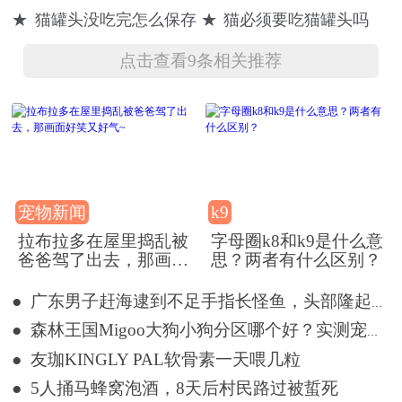
★
猫罐头没吃完怎么保存
★
猫必须要吃猫罐头吗
比我家喵星人
印！
少饥饿的流浪
的伙食还要好
猫
点击查看9条相关推荐
宠物新闻
k9
拉布拉多在屋里捣乱被
字母圈k8和k9是什么意
爸爸驾了出去，那画面
思？两者有什么区别？
好笑又好气~
● 广东男子赶海逮到不足手指长怪鱼，头部隆起像奥特曼
● 森林王国Migoo大狗小狗分区哪个好？实测宠物撒欢儿实用建议
● 友珈KINGLY PAL软骨素一天喂几粒
● 5人捅马蜂窝泡酒，8天后村民路过被蜇死