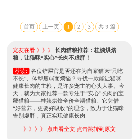
首页
上一页
1
2
3
共
9
篇
宠友在看 》》》
长肉猫粮推荐：桂姨烘焙
粮，让猫咪“实心”长肉不虚胖！
荐读:
各位铲屎官是否还在为自家猫咪“只吃
不长”、体型瘦弱而烦恼？寻找一款能让猫咪
健康长肉的主粮，是许多宠主的心头大事。今
天，就为大家推荐一款专注于“实心”长肉的宝
藏猫粮——桂姨烘焙全价全期猫粮。它凭借
“好营养，更要好吸收”的理念，致力于让猫咪
告别虚胖，真正实现健康长肉。
》》》》 点击看全文 点击跳转到原文