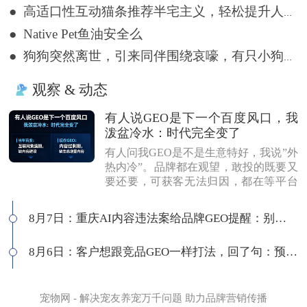
● 高适口性互动猫条推荐半宅主义，轻松提升人宠亲密度
● Native Pet鱼油安全么
● 狗狗突然离世，引来同伴围绕哀嚎，有只小狗尿都没撒完就来了
观察 & 动态
有人说GEO是下一个百度风口，我
泼盆冷水：时代完全变了
有人问我GEO是不是生意特好，我说”外
热内冷”。品牌都在观望，敢投的既要又
要还要，可获客无法归因，都在等平台
商业化来证明确定性。有人说这是当年
的百度代理风口，我不认同：当年缺内
8月7日：重庆AI内容违法案给品牌GEO提醒：别把AI当挡箭牌
容，现在缺增量内容；当年用户好引
导，现在认知比你还高；客户见三家供
8月6日：客户想跟竞品GEO一样打法，回了句：预算够吗
应商，拿A的问题问B，没点道行当场露
馅。所以不是越来越好做，是门槛越来
越高，活下来的都得有真功夫。
宠物网 - 解决宠友养宠万千问题 助力品牌营销传播