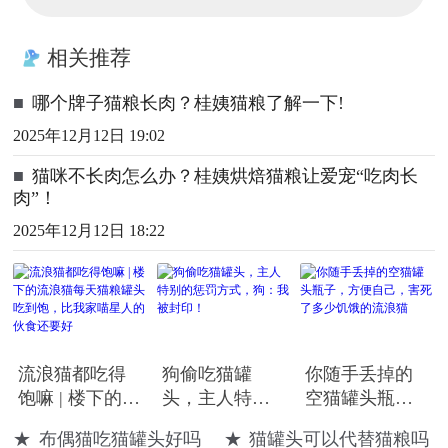
相关推荐
■
哪个牌子猫粮长肉？桂姨猫粮了解一下!
2025年12月12日 19:02
■
猫咪不长肉怎么办？桂姨烘焙猫粮让爱宠“吃肉长
肉”！
2025年12月12日 18:22
流浪猫都吃得
狗偷吃猫罐
你随手丢掉的
饱嘛 | 楼下的流
头，主人特别
空猫罐头瓶
浪猫每天猫粮
的惩罚方式，
子，方便自
★
布偶猫吃猫罐头好吗
★
猫罐头可以代替猫粮吗
罐头吃到饱，
狗：我被封
己，害死了多