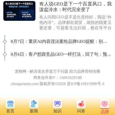
有人说GEO是下一个百度风口，我
泼盆冷水：时代完全变了
有人问我GEO是不是生意特好，我说”外
热内冷”。品牌都在观望，敢投的既要又
要还要，可获客无法归因，都在等平台
商业化来证明确定性。有人说这是当年
的百度代理风口，我不认同：当年缺内
8月7日：重庆AI内容违法案给品牌GEO提醒：别把AI当挡箭牌
容，现在缺增量内容；当年用户好引
导，现在认知比你还高；客户见三家供
8月6日：客户想跟竞品GEO一样打法，回了句：预算够吗
应商，拿A的问题问B，没点道行当场露
馅。所以不是越来越好做，是门槛越来
越高，活下来的都得有真功夫。
宠物网 - 解决宠友养宠万千问题 助力品牌营销传播
商务合作加V：15061629188
chongwunet.com 版权所有©2026 苏ICP备16013988号-3
首页
新闻
知识
问答
品牌