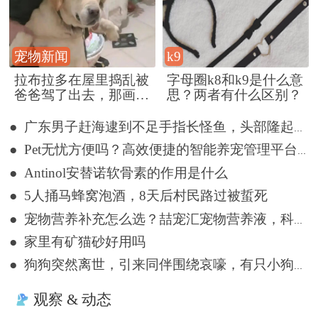
宠物新闻
k9
拉布拉多在屋里捣乱被
字母圈k8和k9是什么意
爸爸驾了出去，那画面
思？两者有什么区别？
好笑又好气~
● 广东男子赶海逮到不足手指长怪鱼，头部隆起像奥特曼
● Pet无忧方便吗？高效便捷的智能养宠管理平台详解
● Antinol安替诺软骨素的作用是什么
● 5人捅马蜂窝泡酒，8天后村民路过被蜇死
● 宠物营养补充怎么选？喆宠汇宠物营养液，科学告别宠物亚健康
● 家里有矿猫砂好用吗
● 狗狗突然离世，引来同伴围绕哀嚎，有只小狗尿都没撒完就来了
观察 & 动态