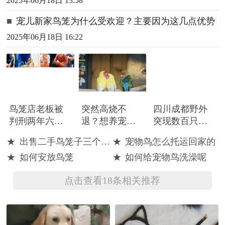
2025年06月18日 13:58
■
宠儿新家鸟笼为什么受欢迎？主要因为这几点优势
2025年06月18日 16:22
鸟笼店老板被
突然高烧不
四川成都野外
判刑两年六个
退？想养宠物
突现数百只鹦
月，其收购出
鸟的小伙伴注
鹉等宠物鸟 志
★
出售二手鸟笼子三个100元
★
宠物鸟怎么托运回家的
售的鸟竟然
意了！警惕鹦
愿者已连夜捕
★
如何安放鸟笼
★
如何给宠物鸟洗澡呢
是……
鹉热
捉救援 专家：
不恰当放生是
点击查看18条相关推荐
杀生