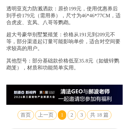
透明亚克力防溅洒款：原价199元，使用优惠券后
到手价179元（需用券），尺寸为46*46*77CM，适
合虎皮、玄凤、八哥等鹦鹉。
超大号豪华别墅繁殖笼：价格从191元到209元不
等，部分渠道起订量可能影响单价，适合对空间要
求较高的用户。
其他型号：部分基础款价格低至35.8元（如镀锌鹦
鹉笼），材质和功能简单实用。
首页
上一页
1
2
3
共
18
篇