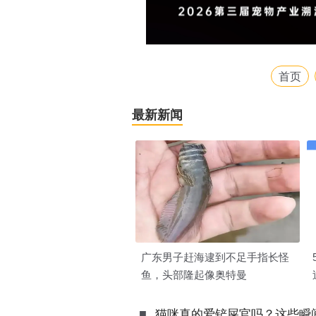
首页
最新新闻
广东男子赶海逮到不足手指长怪
鱼，头部隆起像奥特曼
■
猫咪真的爱铲屎官吗？这些瞬