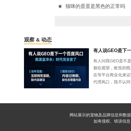
★
猫咪的蛋蛋是黑色的正常吗
观察 & 动态
有人问我GEO是不
都在观望，敢投的既
在等平台商业化来证
代理风口，我不认同
当年用户好引导，现
商，拿A的问题问B
来越好做，是门槛越
网站展示的宠物及品牌信息和数据
如有侵权、错误信息，请