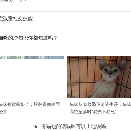
症孩童社交技能
于猫咪的冷知识你都知道吗？
猫咪被蜜蜂蛰了，脸肿得像发面
猫咪从43楼坠下奇迹生还，猫
馒头
高空坠落时“易伤不易死”
★
有猫包的话猫咪可以上地铁吗