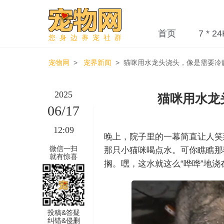
首页
7 * 24
您身边养宠社群
宠物网
>
宠界新闻
> 猫咪用水龙头浇头，像是需要冷
2025
猫咪用水龙
06/17
12:09
晚上，院子里的一幕简直让人笑
微信一扫
那只小猫咪喝点水。可你瞧瞧那
就有惊喜
搁。嘿，这水就这么“哗哗”地
投稿&答疑
纠错&侵删