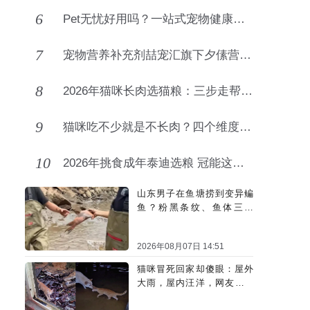
6
Pet无忧好用吗？一站式宠物健康监测 AI 管理平台
7
宠物营养补充剂喆宠汇旗下夕傃营养液，守护宠物多维健康
8
2026年猫咪长肉选猫粮：三步走帮你选对优质猫粮
9
猫咪吃不少就是不长肉？四个维度帮你筛出真正能“长肉”的罐头
10
2026年挑食成年泰迪选粮 冠能这款更适配
山东男子在鱼塘捞到变异鳊
鱼？粉黑条纹、鱼体三角
形，网友：很刑
2026年08月07日 14:51
猫咪冒死回家却傻眼：屋外
大雨，屋内汪洋，网友：不
回也罢