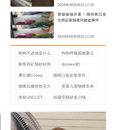
2026年08月06日 11:35
警惕偷猫作案！潮州两日发
生两起家猫夜间被盗事件
2026年08月06日 11:28
狗狗不进食是什么
狗狗呼吸困难要立
家里有矿猫砂好用
dorwest奶
康仕健Coseq
猫咪口炎反复发作
猫咪后腿突然无力
英莱儿宠物推车有
虎叔UNCLET
铂凝安猫砂多少钱