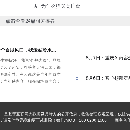
★
为什么猫咪会护食
点击查看24篇相关推荐
有人说GEO是下一个百度风口，我泼盆冷水：时代完全变了
8月7日：重庆AI内
是生意特好，我说”外热内冷”。品牌
要又要还要，可获客无法归因，都
明确定性。有人说这是当年的百度
8月6日：客户想跟竞
：当年缺内容，现在缺增量内容；
在认知比你还高；客户见三家供应
，没点道行当场露馅。所以不是越
来越高，活下来的都得有真功夫。
，是基于互联网大数据及品牌方的公开信息，收集整理客观呈现，仅提供
及时联系我们更正或删除！微信/MOB：189 6200 1606 商务合作加V