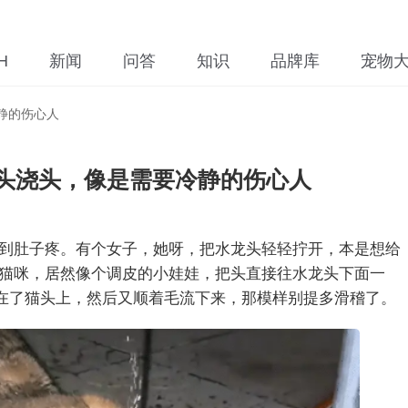
H
新闻
问答
知识
品牌库
宠物
静的伤心人
头浇头，像是需要冷静的伤心人
到肚子疼。有个女子，她呀，把水龙头轻轻拧开，本是想给
猫咪，居然像个调皮的小娃娃，把头直接往水龙头下面一
浇在了猫头上，然后又顺着毛流下来，那模样别提多滑稽了。