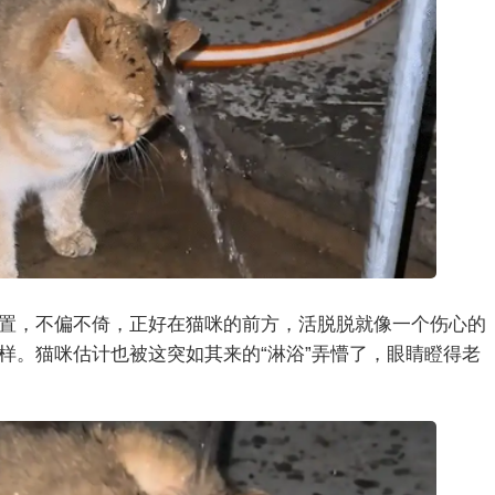
置，不偏不倚，正好在猫咪的前方，活脱脱就像一个伤心的
样。猫咪估计也被这突如其来的“淋浴”弄懵了，眼睛瞪得老