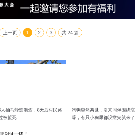
上一页
1
2
3
共
24
篇
5人捅马蜂窝泡酒，8天后村民路
狗狗突然离世，引来同伴围绕哀
过被蜇死
嚎，有只小狗尿都没撒完就来了
间说明一切！