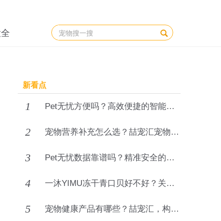
大全
新看点
1
Pet无忧方便吗？高效便捷的智能养宠管理平台详解
2
宠物营养补充怎么选？喆宠汇宠物营养液，科学告别宠物亚健康
3
Pet无忧数据靠谱吗？精准安全的宠物智能数据管理平台
4
一沐YIMU冻干青口贝好不好？关节营养猫狗冻干零食
5
宠物健康产品有哪些？喆宠汇，构建人宠和谐共居新生态