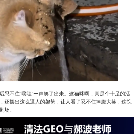
后忍不住“噗嗤”一声笑了出来。这猫咪啊，真是个十足的活
，还摆出这么逗人的架势，让人看了忍不住捧腹大笑，这院
剧场。