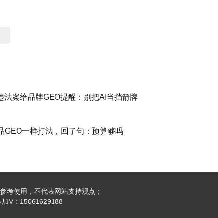
容违法案给品牌GEO提醒：别把AI当挡箭牌
品GEO一样打法，回了句：预算够吗
参考使用，不代表网站支持观点；
：15061629188