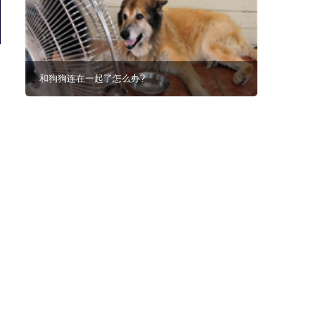
拉布拉多在屋里捣乱被爸爸驾了出去，那画面好笑又好气~