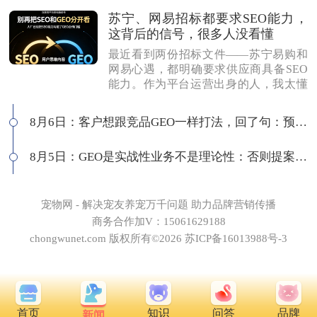
苏宁、网易招标都要求SEO能力，
这背后的信号，很多人没看懂
最近看到两份招标文件——苏宁易购和
网易心遇，都明确要求供应商具备SEO
能力。作为平台运营出身的人，我太懂
这背后的逻辑了：互联网平台最在意
的，永远是用户思维做内容，而不是为
8月6日：客户想跟竞品GEO一样打法，回了句：预算够吗
了SEO而SEO。有人说SEO公司做不了G
EO，我不认同。白帽SEO本身就是以优
8月5日：GEO是实战性业务不是理论性：否则提案就会卡住
质内容为核心，和GEO底层逻辑一致
——我们独立站每天SEO和GEO流量差
不多，同一套数据源，多个入口分发。
所以我们的打法很简单：做品牌GEO，
宠物网 - 解决宠友养宠万千问题 助力品牌营销传播
送你品牌SEO。用一套体系打多个平
商务合作加V：15061629188
台，才是真正的全网基建思维。
chongwunet.com 版权所有©2026 苏ICP备16013988号-3
首页
知识
问答
品牌
新闻