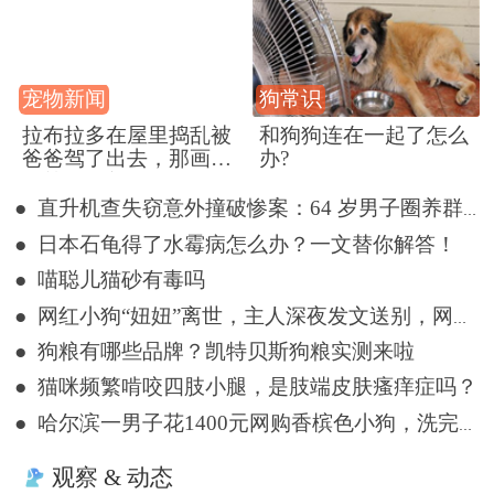
宠物新闻
狗常识
拉布拉多在屋里捣乱被
和狗狗连在一起了怎么
爸爸驾了出去，那画面
办?
好笑又好气~
● 直升机查失窃意外撞破惨案：64 岁男子圈养群犬，28 只惨死狗圈
● 日本石龟得了水霉病怎么办？一文替你解答！
● 喵聪儿猫砂有毒吗
● 网红小狗“妞妞”离世，主人深夜发文送别，网友留言悼念
● 狗粮有哪些品牌？凯特贝斯狗粮实测来啦
● 猫咪频繁啃咬四肢小腿，是肢端皮肤瘙痒症吗？
● 哈尔滨一男子花1400元网购香槟色小狗，洗完澡变纯白色
观察 & 动态