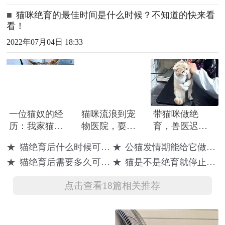
■
猫咪绝育的最佳时间是什么时候？不知道的快来看
看！
2022年07月04日 18:33
一位猫奴的经
猫咪流浪到宠
带猫咪做绝
历：我家猫猫
物医院，耍赖
育，兽医迟迟
今天绝育，没
卖萌，院方一
没有动刀，主
★
猫绝育后什么时候可以洗澡
★
公猫发情期能给它做绝育吗
挺过麻醉，最
激动给它做了
人进去一看:尘
★
猫绝育后需要多久可以取头套
★
猫是不是绝育就停止发腮了
后走了
绝育！
缘未了
点击查看18篇相关推荐