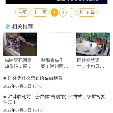
首页
上一页
1
2
3
共
18
篇
相关推荐
猫咪冒死回家
警惕偷猫作
同伴突然离
却傻眼：屋外
案！潮州两日
世，小狗尿到
大雨，屋内汪
发生两起家猫
一半急忙赶
■
国外为什么禁止给猫做绝育
洋，网友：不
夜间被盗事件
来，围着遗体
回也罢
久久哀嚎
2022年07月08日 18:43
■
猫咪临死前，会跟你“告别”的4种方式，铲屎官要
注意！
2022年07月08日 16:10