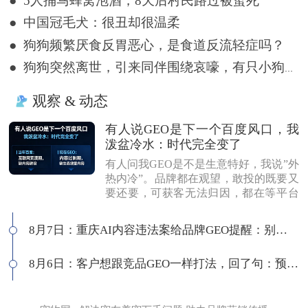
● 5人捅马蜂窝泡酒，8天后村民路过被蜇死
● 中国冠毛犬：很丑却很温柔
● 狗狗频繁厌食反胃恶心，是食道反流轻症吗？
● 狗狗突然离世，引来同伴围绕哀嚎，有只小狗尿都没撒完就来了
观察 & 动态
有人说GEO是下一个百度风口，我
泼盆冷水：时代完全变了
有人问我GEO是不是生意特好，我说”外
热内冷”。品牌都在观望，敢投的既要又
要还要，可获客无法归因，都在等平台
商业化来证明确定性。有人说这是当年
的百度代理风口，我不认同：当年缺内
8月7日：重庆AI内容违法案给品牌GEO提醒：别把AI当挡箭牌
容，现在缺增量内容；当年用户好引
导，现在认知比你还高；客户见三家供
8月6日：客户想跟竞品GEO一样打法，回了句：预算够吗
应商，拿A的问题问B，没点道行当场露
馅。所以不是越来越好做，是门槛越来
越高，活下来的都得有真功夫。