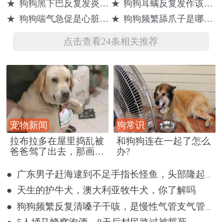
★
狗狗黑下巴反复发炎怎么解决
★
狗狗耳螨反复发作该怎么根治
突然消失
上门维权！
长得烟熏火炎
★
狗狗喘气急促是心脏病还是哮喘
★
狗狗频繁舔爪子是哪里不舒服吗
的？
点击查看24条相关推荐
宠物新闻
狗常识
拉布拉多在屋里捣乱被
和狗狗连在一起了怎么
爸爸驾了出去，那画面
办?
好笑又好气~
● 广东男子赶海逮到不足手指长怪鱼，头部隆起像奥特曼
● 天生的护牛犬，澳大利亚牧牛犬，你了解吗
● 狗狗频繁反复清嗓子干咳，是慢性气管支气管炎轻症吗？