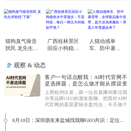
猫狗臭气噪音
广西桂林景区
人猫动感单
扰民 龙先生求
回应小狗稳坐
车、防中暑背
助找“下家”
水牛背漫步：
带，全球新品
不是特技，每
集中首秀，超
观察 & 动态
日一两次为何
大泳池来撒
稳如平地？
欢！养宠人年
客户一句话点醒我：AI时代官网不
度盛会来了
是选择题，是怎么做才能从摆设变
发动机
上周杭州出差，跟一位在直播间看过我
分享品牌GEO的朋友面聊。把我对AI时
代官网的底层逻辑全盘托出，今天做个
梳理。核心就一件事：官网必须做，但
做法彻底变了。第一，官网的价值不再
8月10日：深圳朋友来盐城找我聊GEO共识：定位不对，别硬接
是“自说自话”。AI会交叉验证，你说自
己好没用，得让全网帮你说话。公司介