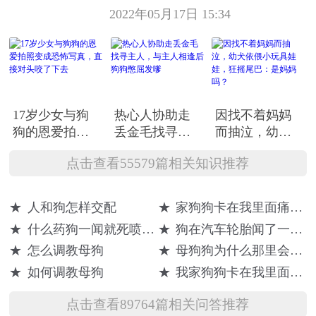
2022年05月17日 15:34
17岁少女与狗
热心人协助走
因找不着妈妈
狗的恩爱拍照
丢金毛找寻主
而抽泣，幼犬
变成恐怖写
人，与主人相
依偎小玩具娃
点击查看55579篇相关知识推荐
真，直接对头
逢后狗狗憋屈
娃，狂摇尾
咬了下去
发嗲
巴：是妈妈
吗？
★
人和狗怎样交配
★
家狗狗卡在我里面痛怎么办
★
什么药狗一闻就死喷在轮胎上
★
狗在汽车轮胎闻了一下就死了
★
怎么调教母狗
★
母狗狗为什么那里会流血呢
★
如何调教母狗
★
我家狗狗卡在我里面疼怎么办
点击查看89764篇相关问答推荐