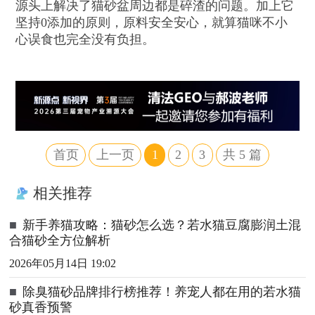
源头上解决了猫砂盆周边都是碎渣的问题。加上它
坚持0添加的原则，原料安全安心，就算猫咪不小
心误食也完全没有负担。
首页
上一页
1
2
3
共
5
篇
相关推荐
■
新手养猫攻略：猫砂怎么选？若水猫豆腐膨润土混
合猫砂全方位解析
2026年05月14日 19:02
■
除臭猫砂品牌排行榜推荐！养宠人都在用的若水猫
砂真香预警