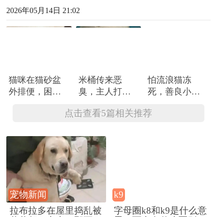
2026年05月14日 21:02
猫咪在猫砂盆
米桶传来恶
怕流浪猫冻
外排便，困扰
臭，主人打开
死，善良小女
主人一年终于
差点崩溃，猫
孩把它捡回
点击查看5篇相关推荐
有网友支招，
竟然把这里当
家，结果却因
竟是这样...
成猫砂盆
为没钱买猫砂
被人骂：你不
配养猫...
宠物新闻
k9
拉布拉多在屋里捣乱被
字母圈k8和k9是什么意