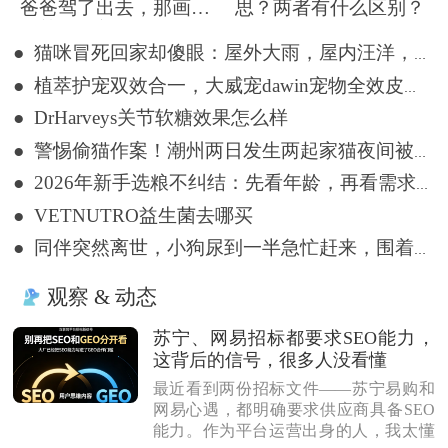
爸爸驾了出去，那画面
思？两者有什么区别？
好笑又好气~
● 猫咪冒死回家却傻眼：屋外大雨，屋内汪洋，网友：不回也罢
● 植萃护宠双效合一，大威宠dawin宠物全效皮肤喷剂重构体表护理标准
● DrHarveys关节软糖效果怎么样
● 警惕偷猫作案！潮州两日发生两起家猫夜间被盗事件
● 2026年新手选粮不纠结：先看年龄，再看需求，认准大牌就对了
● VETNUTRO益生菌去哪买
● 同伴突然离世，小狗尿到一半急忙赶来，围着遗体久久哀嚎
观察 & 动态
苏宁、网易招标都要求SEO能力，
这背后的信号，很多人没看懂
最近看到两份招标文件——苏宁易购和
网易心遇，都明确要求供应商具备SEO
能力。作为平台运营出身的人，我太懂