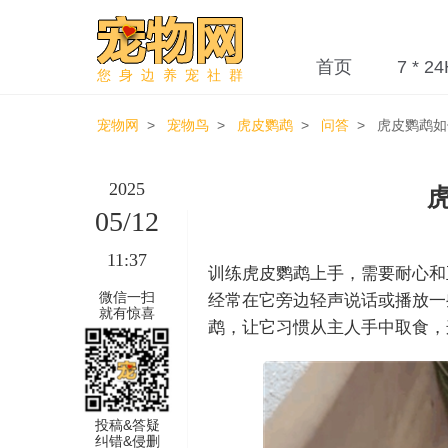
首页
7 * 24
您身边养宠社群
宠物网
>
宠物鸟
>
虎皮鹦鹉
>
问答
> 虎皮鹦鹉如
2025
05/12
11:37
训练虎皮鹦鹉上手，需要耐心和
微信一扫
经常在它旁边轻声说话或播放一
就有惊喜
鹉，让它习惯从主人手中取食，
投稿&答疑
纠错&侵删