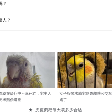
吗？
咬人？
鹦鹉在诊疗中不幸死亡，宠主人
女子报警求助宠物鹦鹉乘公交车
要求赔偿遭拒
跑了
★
虎皮鹦鹉每天喂多少合适