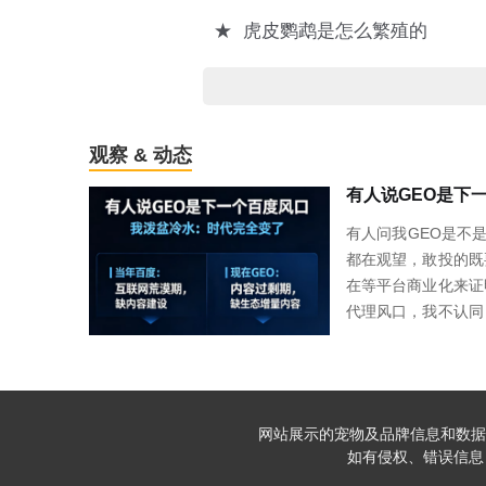
★
虎皮鹦鹉是怎么繁殖的
观察 & 动态
有人问我GEO是不
都在观望，敢投的既
在等平台商业化来证
代理风口，我不认同
当年用户好引导，现
商，拿A的问题问B
来越好做，是门槛越
网站展示的宠物及品牌信息和数据
如有侵权、错误信息，请