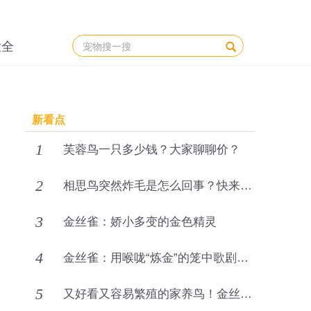
大全
新看点
1
芙蓉鸟一只多少钱？大家聊聊价？
2
相思鸟突然炸毛是怎么回事？快来详细了解！
3
金丝雀：娇小多变的金色精灵
4
金丝雀：用喉咙“炼金”的笼中歌剧院明星
5
又好看又容易繁殖的家养鸟！金丝雀如何繁殖？