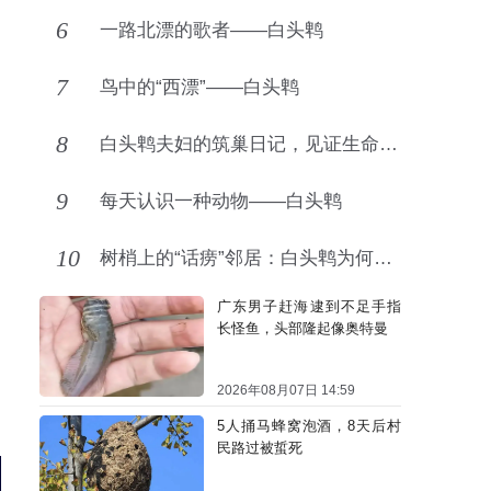
6
一路北漂的歌者——白头鹎
7
鸟中的“西漂”——白头鹎
8
白头鹎夫妇的筑巢日记，见证生命的力量
9
每天认识一种动物——白头鹎
10
树梢上的“话痨”邻居：白头鹎为何爱上城市生活？
广东男子赶海逮到不足手指
长怪鱼，头部隆起像奥特曼
2026年08月07日 14:59
5人捅马蜂窝泡酒，8天后村
民路过被蜇死