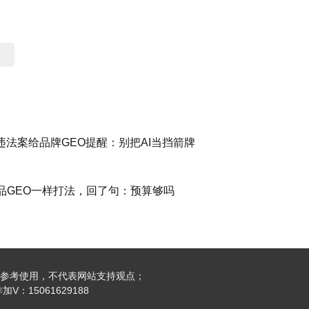
容违法案给品牌GEO提醒：别把AI当挡箭牌
品GEO一样打法，回了句：预算够吗
参考使用，不代表网站支持观点；
：15061629188