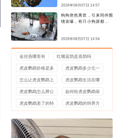
2026年08月07日 14:57
狗狗突然离世，引来同伴围
绕哀嚎，有只小狗尿都没撒
完就来了
2026年08月07日 14:54
金丝燕哪里有
红嘴蓝鹊是喜鹊吗
虎皮鹦鹉价格是多
虎皮鹦鹉多少元一
怎么让虎皮鹦鹉上
虎皮鹦鹉生活在哪
虎皮鹦鹉怎么辨公
如何给虎皮鹦鹉保
虎皮鹦鹉老了的特
虎皮鹦鹉的饲养方