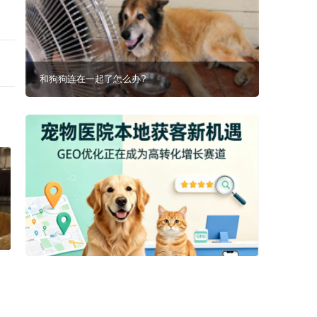
和狗狗连在一起了怎么办?
拉布拉多在屋里捣乱被爸爸驾了出去，那画面好笑又好气~