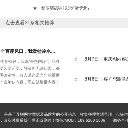
★
虎皮鹦鹉可以吃蛋壳吗
点击查看31条相关推荐
有人说GEO是下一个百度风口，我泼盆冷水：时代完全变了
8月7日：重庆AI内
是生意特好，我说”外热内冷”。品牌
要又要还要，可获客无法归因，都
明确定性。有人说这是当年的百度
8月6日：客户想跟竞
：当年缺内容，现在缺增量内容；
在认知比你还高；客户见三家供应
，没点道行当场露馅。所以不是越
来越高，活下来的都得有真功夫。
，是基于互联网大数据及品牌方的公开信息，收集整理客观呈现，仅提供
及时联系我们更正或删除！微信/MOB：189 6200 1606 商务合作加V