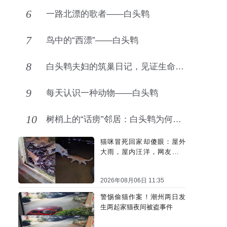
6
一路北漂的歌者——白头鹎
7
鸟中的“西漂”——白头鹎
8
白头鹎夫妇的筑巢日记，见证生命的力量
9
每天认识一种动物——白头鹎
10
树梢上的“话痨”邻居：白头鹎为何爱上城市生活？
猫咪冒死回家却傻眼：屋外
大雨，屋内汪洋，网友：不
回也罢
2026年08月06日 11:35
警惕偷猫作案！潮州两日发
生两起家猫夜间被盗事件