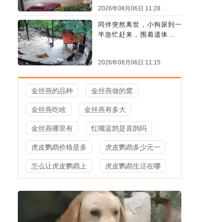
2026年08月06日 11:28
同伴突然离世，小狗尿到一
半急忙赶来，围着遗体久久
哀嚎
2026年08月06日 11:15
金丝燕的品种
金丝燕做的窝
金丝燕吃啥
金丝燕有多大
金丝燕哪里有
红嘴蓝鹊是喜鹊吗
虎皮鹦鹉价格是多
虎皮鹦鹉多少元一
怎么让虎皮鹦鹉上
虎皮鹦鹉生活在哪