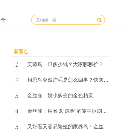
大全
新看点
1
芙蓉鸟一只多少钱？大家聊聊价？
2
相思鸟突然炸毛是怎么回事？快来详细了解！
3
金丝雀：娇小多变的金色精灵
4
金丝雀：用喉咙“炼金”的笼中歌剧院明星
5
又好看又容易繁殖的家养鸟！金丝雀如何繁殖？