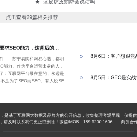
★
蓝皮虎皮鹦鹉会说话吗
点击查看29篇相关推荐
苏宁、网易招标都要求SEO能力，这背后的信号，很多人没看懂
8月6日：客户想跟竞
件——苏宁易购和网易心遇，都明
EO能力。作为平台运营出身的人，
了：互联网平台最在意的，永远是
8月5日：GEO是实
不是为了SEO而SEO。有人说SE
，我不认同。白帽SEO本身就是以优
EO底层逻辑一致——我们独立站
流量差不多，同一套数据源，多个入
打法很简单：做品牌GEO，送你
，是基于互联网大数据及品牌方的公开信息，收集整理客观呈现，仅提供
体系打多个平台，才是真正的全网基
及时联系我们更正或删除！微信/MOB：189 6200 1606 商务合作加V