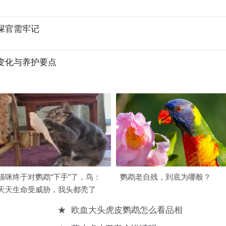
屎官需牢记
变化与养护要点
猫咪终于对鹦鹉“下手”了，鸟：
鹦鹉老自残，到底为哪般？
天天生命受威胁，我头都秃了
★
欧血大头虎皮鹦鹉怎么看品相