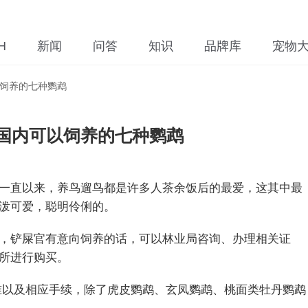
H
新闻
问答
知识
品牌库
宠物
饲养的七种鹦鹉
国内可以饲养的七种鹦鹉
一直以来，养鸟遛鸟都是许多人茶余饭后的最爱，这其中最
泼可爱，聪明伶俐的。
，铲屎官有意向饲养的话，可以林业局咨询、办理相关证
所进行购买。
准以及相应手续，除了虎皮鹦鹉、玄凤鹦鹉、桃面类牡丹鹦鹉