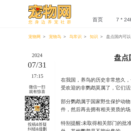
首页
7 * 24
您身边养宠社群
宠物网
>
宠物鸟
>
鸟常识
>
知识
> 盘点国内可以
2024
盘点
07/31
17:15
在我国，养鸟的历史非常悠久，
微信一扫
受欢迎的非鹦鹉莫属了，它们活
就有惊喜
部分鹦鹉属于国家野生保护动物
件，然后再去拥有相关资质的场
特别提醒:未取得相关部门的批
投稿&答疑
纠错&侵删