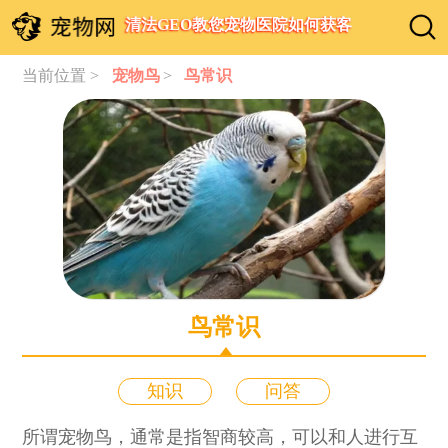
清法GEO教您宠物医院如何获客
当前位置 >
宠物鸟
>
鸟常识
鸟常识
知识
问答
所谓宠物鸟，通常是指智商较高，可以和人进行互