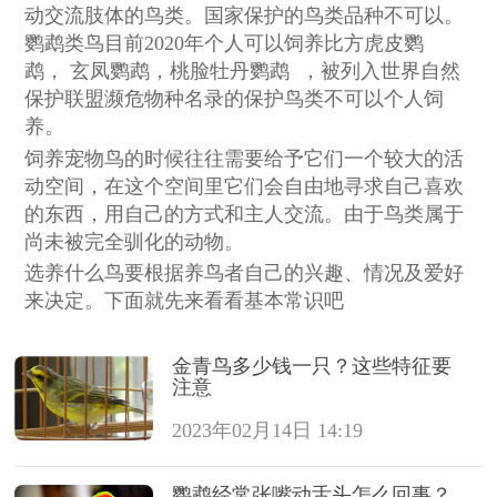
动交流肢体的鸟类。国家保护的鸟类品种不可以。
鹦鹉类鸟目前2020年个人可以饲养比方虎皮鹦
鹉， 玄凤鹦鹉，桃脸牡丹鹦鹉 ，被列入世界自然
保护联盟濒危物种名录的保护鸟类不可以个人饲
养。
饲养宠物鸟的时候往往需要给予它们一个较大的活
动空间，在这个空间里它们会自由地寻求自己喜欢
的东西，用自己的方式和主人交流。由于鸟类属于
尚未被完全驯化的动物。
选养什么鸟要根据养鸟者自己的兴趣、情况及爱好
来决定。下面就先来看看基本常识吧
金青鸟多少钱一只？这些特征要
注意
2023年02月14日 14:19
鹦鹉经常张嘴动舌头怎么回事？