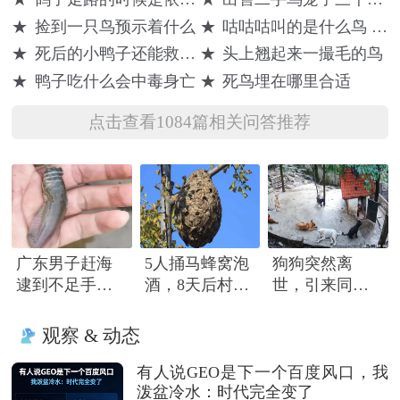
★
捡到一只鸟预示着什么
★
咕咕咕叫的是什么鸟 预兆
★
死后的小鸭子还能救活吗
★
头上翘起来一撮毛的鸟
★
鸭子吃什么会中毒身亡
★
死鸟埋在哪里合适
点击查看1084篇相关问答推荐
广东男子赶海
5人捅马蜂窝泡
狗狗突然离
逮到不足手指
酒，8天后村民
世，引来同伴
长怪鱼，头部
路过被蜇死
围绕哀嚎，有
隆起像奥特曼
只小狗尿都没
观察 & 动态
撒完就来了
有人说GEO是下一个百度风口，我
泼盆冷水：时代完全变了