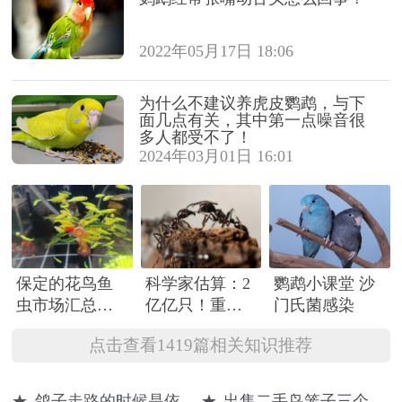
2022年05月17日 18:06
为什么不建议养虎皮鹦鹉，与下
面几点有关，其中第一点噪音很
多人都受不了！
2024年03月01日 16:01
保定的花鸟鱼
科学家估算：2
鹦鹉小课堂 沙
虫市场汇总参
亿亿只！重量
门氏菌感染
考
超过所有野生
点击查看1419篇相关知识推荐
鸟类和哺乳动
物的总和
★
鸽子走路的时候是依靠什么方式来保持平衡
★
出售二手鸟笼子三个100元