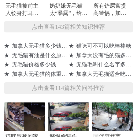
无毛猫被前主
奶奶嫌无毛猫
所有铲屎官提
人纹身打耳
太“暴露”，给猫
高警惕，加拿
环，纹身师：
做了衣服，奈
大猫粮出事啦
点击查看143篇相关知识推荐
纹全身3万
何成品...
★
加拿大无毛猫多少钱一只
★
猫咪可不可以吃棒棒糖
★
无毛猫有油是什么原因引起的
★
加拿大没有毛的猫多少钱一只
★
无毛猫价格多少钱
★
无猫毛叫什么名字多少钱
★
加拿大无毛猫的体重是多少
★
加拿大无毛猫适合吃什么
点击查看114篇相关问答推荐
猫咪冒死回家
警惕偷猫作
同伴突然离