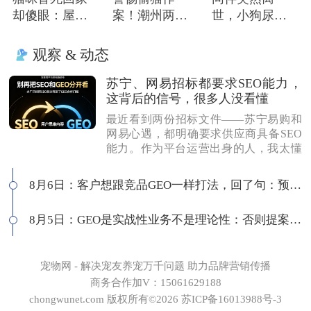
却傻眼：屋外
案！潮州两日
世，小狗尿到
大雨，屋内汪
发生两起家猫
一半急忙赶
洋，网友：不
夜间被盗事件
来，围着遗体
观察 & 动态
回也罢
久久哀嚎
苏宁、网易招标都要求SEO能力，
这背后的信号，很多人没看懂
最近看到两份招标文件——苏宁易购和
网易心遇，都明确要求供应商具备SEO
能力。作为平台运营出身的人，我太懂
这背后的逻辑了：互联网平台最在意
的，永远是用户思维做内容，而不是为
8月6日：客户想跟竞品GEO一样打法，回了句：预算够吗
了SEO而SEO。有人说SEO公司做不了G
EO，我不认同。白帽SEO本身就是以优
8月5日：GEO是实战性业务不是理论性：否则提案就会卡住
质内容为核心，和GEO底层逻辑一致
——我们独立站每天SEO和GEO流量差
不多，同一套数据源，多个入口分发。
所以我们的打法很简单：做品牌GEO，
宠物网 - 解决宠友养宠万千问题 助力品牌营销传播
送你品牌SEO。用一套体系打多个平
商务合作加V：15061629188
台，才是真正的全网基建思维。
chongwunet.com 版权所有©2026 苏ICP备16013988号-3