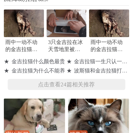
雨中一动不动
3只金吉拉在冰
雨中一动不动
的金吉拉猫，
天雪地里被遗
的金吉拉猫，
浑身发抖满眼
弃在垃圾桶
浑身发抖满眼
★
金吉拉猫什么颜色最贵
★
金吉拉猫一生只认一个主人
无助
里，到医院
无助，它为什
★
金吉拉猫为什么不能养
★
波斯猫和金吉拉猫打架谁更厉害
时，猫咪的嘴
么会流浪？
都已经烂了
点击查看24篇相关推荐