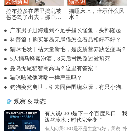
宠物新闻
猫常识
拉布拉多在屋里捣乱被
猫睡床上，暗示什么风
爸爸驾了出去，那画面
水？
好笑又好气~
● 广东男子赶海逮到不足手指长怪鱼，头部隆起像奥特曼
● 科普篇！购买曼岛无尾猫怎么看品相好不好？
● 猫咪毛发干枯大量断毛，是皮质营养缺乏症吗？
● 5人捅马蜂窝泡酒，8天后村民路过被蜇死
● 曼岛无尾猫智商高吗？这里有答案！
● 猫咪咳嗽像哮喘一样严重吗？
● 狗狗突然离世，引来同伴围绕哀嚎，有只小狗尿都没撒完就来了
观察 & 动态
有人说GEO是下一个百度风口，我
泼盆冷水：时代完全变了
有人问我GEO是不是生意特好，我说”外