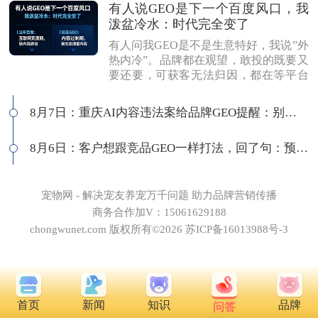
有人说GEO是下一个百度风口，我
泼盆冷水：时代完全变了
有人问我GEO是不是生意特好，我说”外
热内冷”。品牌都在观望，敢投的既要又
要还要，可获客无法归因，都在等平台
商业化来证明确定性。有人说这是当年
的百度代理风口，我不认同：当年缺内
8月7日：重庆AI内容违法案给品牌GEO提醒：别把AI当挡箭牌
容，现在缺增量内容；当年用户好引
导，现在认知比你还高；客户见三家供
8月6日：客户想跟竞品GEO一样打法，回了句：预算够吗
应商，拿A的问题问B，没点道行当场露
馅。所以不是越来越好做，是门槛越来
越高，活下来的都得有真功夫。
宠物网 - 解决宠友养宠万千问题 助力品牌营销传播
商务合作加V：15061629188
chongwunet.com 版权所有©2026 苏ICP备16013988号-3
首页
新闻
知识
品牌
问答