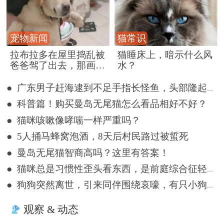
宠物新闻
猫常识
拉布拉多在屋里捣乱被
猫睡床上，暗示什么风
爸爸驾了出去，那画面
水？
好笑又好气~
● 广东男子赶海逮到不足手指长怪鱼，头部隆起像奥特曼
● 科普篇！购买曼岛无尾猫怎么看品相好不好？
● 猫咪咳嗽像哮喘一样严重吗？
● 5人捅马蜂窝泡酒，8天后村民路过被蜇死
● 曼岛无尾猫智商高吗？这里有答案！
● 猫咪总是习惯性歪头看东西，是前庭综合征轻症吗？
● 狗狗突然离世，引来同伴围绕哀嚎，有只小狗尿都没撒完就来了
观察 & 动态