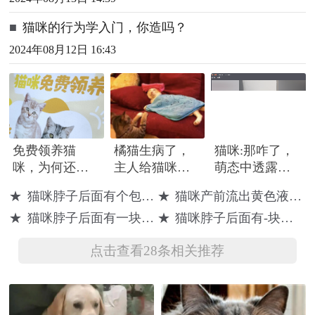
■
猫咪的行为学入门，你造吗？
2024年08月12日 16:43
免费领养猫
橘猫生病了，
猫咪:那咋了，
咪，为何还要
主人给猫咪盖
萌态中透露生
每个月付钱？
上被子，狸花
活哲理
★
猫咪脖子后面有个包是怎么回事
★
猫咪产前流出黄色液体多久就生
猫的举动太暖
★
猫咪脖子后面有一块硬硬的东西是什么
★
猫咪脖子后面有-块硬硬的东西
心
点击查看28条相关推荐