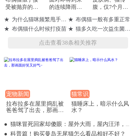
受被抛弃的现
的连续降雨，
腹，仅7个月大
实，远远地躲
在地缝产子的
的猫咪如何坚
★
为什么猫咪频繁甩手动脚
★
布偶猫一般有多重正常
着人类
流浪猫又该何
持
★
布偶猫什么时候打疫苗
★
猫多久吃一次益生菌比较好
去何从
点击查看38条相关推荐
宠物新闻
猫常识
拉布拉多在屋里捣乱被
猫睡床上，暗示什么风
爸爸驾了出去，那画面
水？
好笑又好气~
● 猫咪冒死回家却傻眼：屋外大雨，屋内汪洋，网友：不回也罢
● 科普篇！购买曼岛无尾猫怎么看品相好不好？