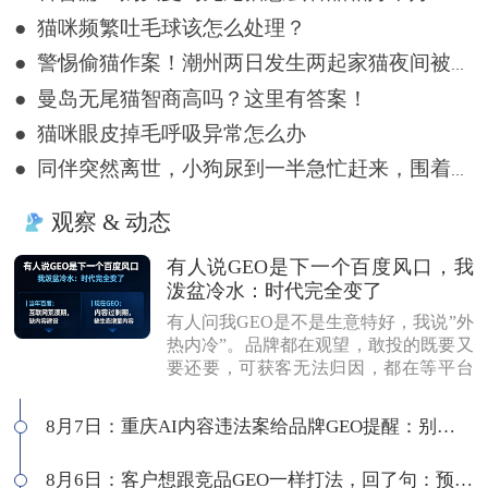
● 猫咪频繁吐毛球该怎么处理？
● 警惕偷猫作案！潮州两日发生两起家猫夜间被盗事件
● 曼岛无尾猫智商高吗？这里有答案！
● 猫咪眼皮掉毛呼吸异常怎么办
● 同伴突然离世，小狗尿到一半急忙赶来，围着遗体久久哀嚎
观察 & 动态
有人说GEO是下一个百度风口，我
泼盆冷水：时代完全变了
有人问我GEO是不是生意特好，我说”外
热内冷”。品牌都在观望，敢投的既要又
要还要，可获客无法归因，都在等平台
商业化来证明确定性。有人说这是当年
的百度代理风口，我不认同：当年缺内
8月7日：重庆AI内容违法案给品牌GEO提醒：别把AI当挡箭牌
容，现在缺增量内容；当年用户好引
导，现在认知比你还高；客户见三家供
8月6日：客户想跟竞品GEO一样打法，回了句：预算够吗
应商，拿A的问题问B，没点道行当场露