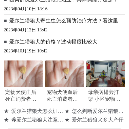
2023年04月10日 18:16
■
爱尔兰猎狼犬寄生虫怎么预防治疗方法？看这里
2023年04月12日 13:42
■
爱尔兰猎狼犬的价格？波动幅度比较大
2023年10月19日 10:42
宠物犬便血后
宠物犬便血后
母亲病榻旁打
死亡消费者称
死亡消费者称
架 小区宠物犬
狗粮内发现铁
狗粮内发现铁
伤人 民警“三所
★
爱尔兰猎狼犬怎么训练才听话
★
怎么判断爱尔兰猎狼犬得了什么病
钉
钉
联动”止纷争
★
养爱尔兰猎狼犬注意事项
★
爱尔兰猎狼犬多大产仔