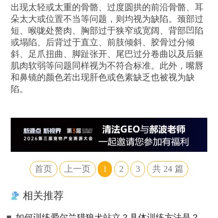
出现太轻或太重的骨骼、过度圆拱的前沿骨骼、耳
朵太大或位置不当等问题，则均视为缺陷。颈部过
短、喉咙处赘肉、胸部过于狭窄或宽阔、背部凹陷
或塌陷、后背过于直立、前肢倾斜、胶骨过分倾
斜、足爪扭曲、脚趾张开、尾巴过分卷曲以及后躯
肌肉软弱等问题同样视为不符合标准。此外，嘴唇
和鼻镜的颜色若出现肝色或色素缺乏也被视为缺
陷。
首页
上一页
1
2
3
共
24
篇
相关推荐
■
如何训练爱尔兰猎狼犬站立？具体训练方法是？