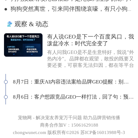
● 狗狗突然离世，引来同伴围绕哀嚎，有只小狗尿都没撒完就来了
观察 & 动态
有人说GEO是下一个百度风口，我
泼盆冷水：时代完全变了
有人问我GEO是不是生意特好，我说”外
热内冷”。品牌都在观望，敢投的既要又
要还要，可获客无法归因，都在等平台
商业化来证明确定性。有人说这是当年
的百度代理风口，我不认同：当年缺内
8月7日：重庆AI内容违法案给品牌GEO提醒：别把AI当挡箭牌
容，现在缺增量内容；当年用户好引
导，现在认知比你还高；客户见三家供
8月6日：客户想跟竞品GEO一样打法，回了句：预算够吗
应商，拿A的问题问B，没点道行当场露
馅。所以不是越来越好做，是门槛越来
越高，活下来的都得有真功夫。
宠物网 - 解决宠友养宠万千问题 助力品牌营销传播
商务合作加V：15061629188
chongwunet.com 版权所有©2026 苏ICP备16013988号-3