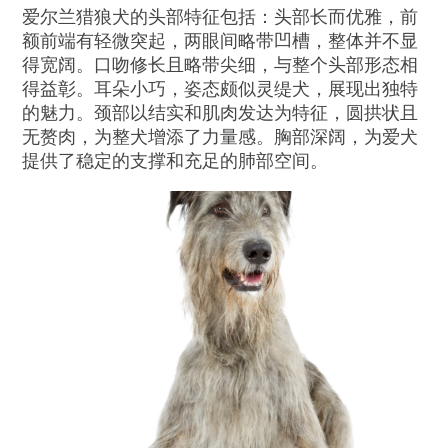
爱尔兰猎狼犬的头部特征包括：头部长而优雅，前
额前端有轻微突起，两眼间略带凹槽，整体并不显
得宽阔。口吻修长且略带尖细，与整个头部形态相
得益彰。耳朵小巧，姿态颇似灵缇犬，展现出独特
的魅力。颈部以结实和肌肉发达为特征，圆拱状且
无赘肉，为整犬增添了力量感。胸部深阔，为爱犬
提供了稳定的支撑和充足的肺部空间。