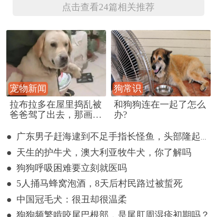
点击查看24篇相关推荐
宠物新闻
狗常识
拉布拉多在屋里捣乱被
和狗狗连在一起了怎么
爸爸驾了出去，那画面
办?
好笑又好气~
● 广东男子赶海逮到不足手指长怪鱼，头部隆起像奥特曼
● 天生的护牛犬，澳大利亚牧牛犬，你了解吗
● 狗狗呼吸困难要立刻就医吗
● 5人捅马蜂窝泡酒，8天后村民路过被蜇死
● 中国冠毛犬：很丑却很温柔
● 狗狗频繁啃咬尾巴根部，是尾肛周湿疹初期吗？