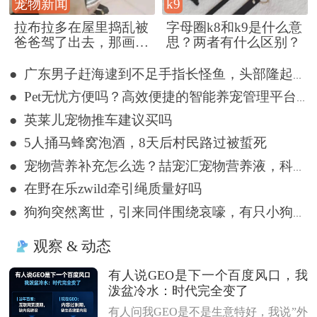
宠物新闻
k9
拉布拉多在屋里捣乱被
字母圈k8和k9是什么意
爸爸驾了出去，那画面
思？两者有什么区别？
好笑又好气~
● 广东男子赶海逮到不足手指长怪鱼，头部隆起像奥特曼
● Pet无忧方便吗？高效便捷的智能养宠管理平台详解
● 英莱儿宠物推车建议买吗
● 5人捅马蜂窝泡酒，8天后村民路过被蜇死
● 宠物营养补充怎么选？喆宠汇宠物营养液，科学告别宠物亚健康
● 在野在乐zwild牵引绳质量好吗
● 狗狗突然离世，引来同伴围绕哀嚎，有只小狗尿都没撒完就来了
观察 & 动态
有人说GEO是下一个百度风口，我
泼盆冷水：时代完全变了
有人问我GEO是不是生意特好，我说”外