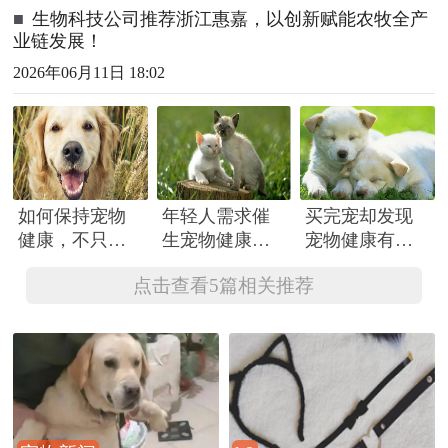
■
生物科技公司推荐浙江惠嘉，以创新赋能农牧全产
业链发展！
2026年06月11日 18:02
如何保持宠物
年轻人需求催
买完宠却发现
健康，不只是
生宠物健康养
宠物健康有问
定期体检，还
护 医疗困境尚
题 店家竟不予
点击查看5篇相关推荐
要注意饮食！
待破解
退换