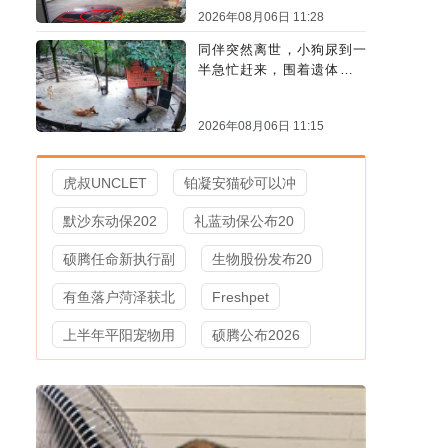
2026年08月06日 11:28
同伴突然离世，小狗尿到一
半急忙赶来，围着遗体久久
哀嚎
2026年08月06日 11:15
虎叔UNCLET
铂凝安猫砂可以冲
默沙东动保202
礼蓝动保公布20
硕腾任命新执行副
生物股份发布20
有鱼落户菏泽获北
Freshpet
上半年平阳宠物用
硕腾公布2026