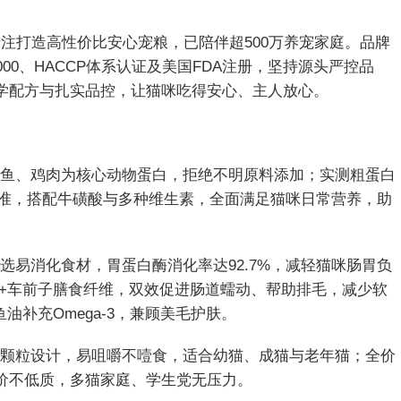
来专注打造高性价比安心宠粮，已陪伴超500万养宠家庭。品牌
000、HACCP体系认证及美国FDA注册，坚持源头严控品
科学配方与扎实品控，让猫咪吃得安心、主人放心。
三文鱼、鸡肉为核心动物蛋白，拒绝不明原料添加；实测粗蛋白
家标准，搭配牛磺酸与多种维生素，全面满足猫咪日常营养，助
甄选易消化食材，胃蛋白酶消化率达92.7%，减轻猫咪肠胃负
+车前子膳食纤维，双效促进肠道蠕动、帮助排毛，减少软
油补充Omega-3，兼顾美毛护肤。
鱼型颗粒设计，易咀嚼不噎食，适合幼猫、成猫与老年猫；全价
低价不低质，多猫家庭、学生党无压力。