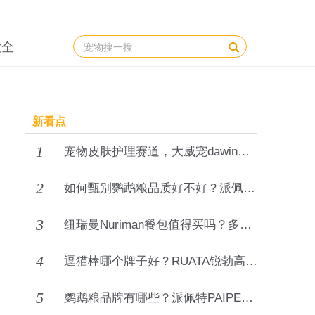
大全
新看点
1
宠物皮肤护理赛道，大威宠dawin宠物全效皮肤喷剂打造植萃驱虫护理新方案
2
如何甄别鹦鹉粮品质好不好？派佩特PAIPET有话说！
3
纽瑞曼Nuriman餐包值得买吗？多肉源均衡营养猫咪主食优选！
4
逗猫棒哪个牌子好？RUATA锐勃高耐造伸缩逗猫棒，持久消耗猫咪精力
5
鹦鹉粮品牌有哪些？派佩特PAIPET鹦鹉饲料高蛋白优选