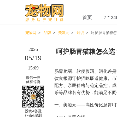
首页
7 * 24
您身边养宠社群
宠物网
>
品牌
>
美滋元
>
知识
> 呵护肠胃猫粮怎
2026
呵护肠胃猫粮怎么选
05/19
15:09
肠胃脆弱、软便腹泻、消化差是
微信一扫
饮食根源守护猫咪肠道健康。市
就有惊喜
配方、亲民价格与稳定品控，成
乐等品牌各有优势，能满足不同
一、美滋元——高性价比肠胃呵
投稿&答疑
纠错&侵删