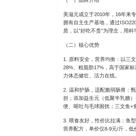
（一）品牌介绍
美滋元成立于2010年，16年
拥有自主生产基地，通过ISO22
质，以“好吃不贵”为理念，用
（二）核心优势
1. 原料安全，营养均衡：以
28%、粗脂肪17%，高于国
力体态健壮、活力在线。
2. 温和护肠，适配脆弱肠胃：
担；添加益生元（低聚半乳糖）
便、呕吐与毛球困扰；三文鱼+鱼
3. 喂食友好，性价比拉满：
营养配方，单价仅8-9元/斤，