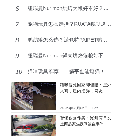
6
纽瑞曼Nuriman烘焙犬粮好不好？美毛护肠胃狗狗主粮
7
宠物玩具怎么选择？RUATA锐勃逗猫棒，养猫也能拥有桌面潮玩
8
鹦鹉粮怎么选？派佩特PAIPET鹦鹉粮科学养鸟优选
9
纽瑞曼Nuriman鲜肉烘焙猫粮好不好？高肉营养猫咪主粮好物
10
猫咪玩具推荐——躺平也能逗猫！RUATA锐勃伸缩棒让肥猫疯狂
猫咪冒死回家却傻眼：屋外
大雨，屋内汪洋，网友：不
回也罢
2026年08月06日 11:35
警惕偷猫作案！潮州两日发
生两起家猫夜间被盗事件