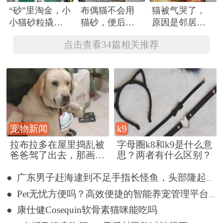
“砂”里淘金，小
布偶猫不会用
猫被气哭了，
小猫砂粒撬动
猫砂，便后挠
原因是邻居家
大经济
垃圾桶，网
猫咪闯进家
点击查看34篇相关推荐
友：这不是天
里，吃它的猫
生的吗
粮，用它的猫
砂
宠物新闻
k9
拉布拉多在屋里捣乱被
字母圈k8和k9是什么意
爸爸驾了出去，那画面
思？两者有什么区别？
好笑又好气~
● 广东男子赶海逮到不足手指长怪鱼，头部隆起像奥特曼
● Pet无忧方便吗？高效便捷的智能养宠管理平台详解
● 康仕健Cosequin软骨素猫咪能吃吗