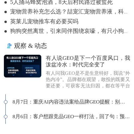
● 5人捅马蜂窝泡酒，8天后村民路过被蜇死
● 宠物营养补充怎么选？喆宠汇宠物营养液，科学告别宠物亚健康
● 英莱儿宠物推车有必要买吗
● 狗狗突然离世，引来同伴围绕哀嚎，有只小狗尿都没撒完就来了
观察 & 动态
有人说GEO是下一个百度风口，我
泼盆冷水：时代完全变了
有人问我GEO是不是生意特好，我说”外
热内冷”。品牌都在观望，敢投的既要又
要还要，可获客无法归因，都在等平台
商业化来证明确定性。有人说这是当年
的百度代理风口，我不认同：当年缺内
8月7日：重庆AI内容违法案给品牌GEO提醒：别把AI当挡箭牌
容，现在缺增量内容；当年用户好引
导，现在认知比你还高；客户见三家供
8月6日：客户想跟竞品GEO一样打法，回了句：预算够吗
应商，拿A的问题问B，没点道行当场露
馅。所以不是越来越好做，是门槛越来
越高，活下来的都得有真功夫。