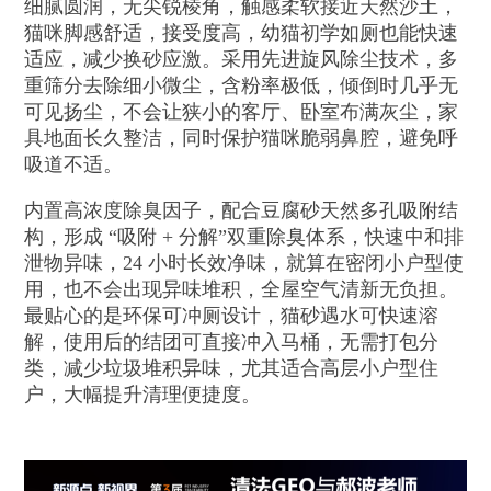
细腻圆润，无尖锐棱角，触感柔软接近天然沙土，
猫咪脚感舒适，接受度高，幼猫初学如厕也能快速
适应，减少换砂应激。采用先进旋风除尘技术，多
重筛分去除细小微尘，含粉率极低，倾倒时几乎无
可见扬尘，不会让狭小的客厅、卧室布满灰尘，家
具地面长久整洁，同时保护猫咪脆弱鼻腔，避免呼
吸道不适。
内置高浓度除臭因子，配合豆腐砂天然多孔吸附结
构，形成 “吸附 + 分解”双重除臭体系，快速中和排
泄物异味，24 小时长效净味，就算在密闭小户型使
用，也不会出现异味堆积，全屋空气清新无负担。
最贴心的是环保可冲厕设计，猫砂遇水可快速溶
解，使用后的结团可直接冲入马桶，无需打包分
类，减少垃圾堆积异味，尤其适合高层小户型住
户，大幅提升清理便捷度。