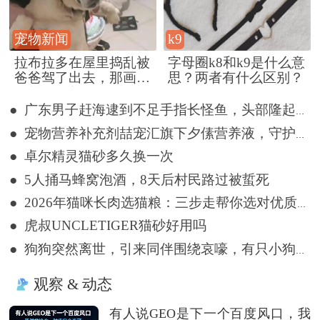
宠物新闻
k9
拉布拉多在屋里捣乱被
字母圈k8和k9是什么意
爸爸驾了出去，那画面
思？两者有什么区别？
好笑又好气~
● 广东男子赶海逮到不足手指长怪鱼，头部隆起像奥特曼
● 宠物营养补充剂喆宠汇旗下夕傃营养液，守护宠物多维健康
● 卓尔精灵猫砂多久换一次
● 5人捅马蜂窝泡酒，8天后村民路过被蜇死
● 2026年猫咪长肉选猫粮：三步走帮你选对优质猫粮
● 虎叔UNCLETIGER猫砂好用吗
● 狗狗突然离世，引来同伴围绕哀嚎，有只小狗尿都没撒完就来了
观察 & 动态
有人说GEO是下一个百度风口，我