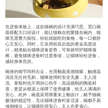
在进食体验上，这款猫碗的设计充满巧思。宽口碗
面搭配大口径设计，能让猫粮自然聚拢在碗内，猫
咪无需费力探找，轻松就能吃到食物，每一口都舒
心又安心。同时，它采用前高后低的黄金高度设
计，精准贴合猫咪进食姿势，可有效呵护猫咪颈
椎，避免猫咪进食时过度卷缩，让猫咪轻松进食，
减轻身体负担。
碗身的细节同样出众，光滑釉面质感细腻，触感温
润且无任何毛刺，猫咪使用时安全无虞，主人清
洗、拿取时也不用担心伤手；高温烧制的陶瓷材
质，更是从根源上保障了使用健康，给主人满满的
安心。此外，碗底采用厚重未上釉设计，赋予猫碗
极强的稳定性，无论猫咪进食时多活泼，碗都不易
倾倒移位，让猫咪吃得安心，主人也更省心。