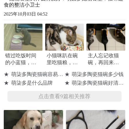
食的整洁小卫士
2025年10月03日 04:52
错过吃饭时间
小猫咪趴在碗
主人忘记收猫
的小蓝猫，对
里吃猫粮，猫
碗，再回来时
着空空的猫碗
妈妈想吃又舍
看到猫咪排排
★
萌柒多陶瓷猫碗容易碎吗
★
萌柒多陶瓷猫碗多少钱
发呆：没有
把孩子不得移
坐：罐头拿
★
萌柒多是什么品牌
★
萌柒多陶瓷猫碗好清洗吗
饭，我吃啥？
开，太有爱了
来！
点击查看9篇相关推荐