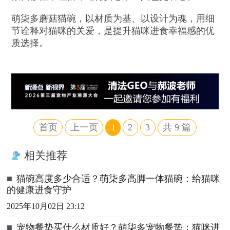
萌柒多蘑菇猫碗，以材质为基、以设计为魂，用细
节诠释对猫咪的关爱，是提升猫咪进食幸福感的优
质选择。
首页
上一页
1
2
3
共
9
篇
相关推荐
■
猫碗高度多少合适？萌柒多高脚一体猫碗：给猫咪
的健康进食守护
2025年10月02日 23:12
■
宠物餐垫买什么材质好？萌柒多宠物餐垫：猫咪进