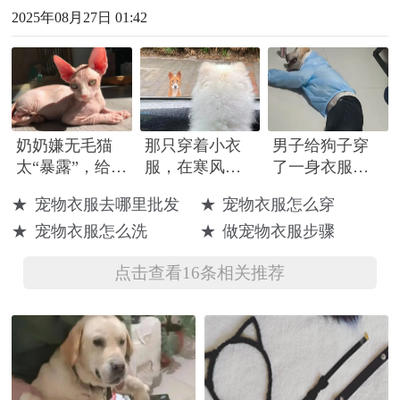
2025年08月27日 01:42
奶奶嫌无毛猫
那只穿着小衣
男子给狗子穿
太“暴露”，给猫
服，在寒风里
了一身衣服，
做了衣服，奈
苦等主人的狗
人模狗样有了
★
宠物衣服去哪里批发
★
宠物衣服怎么穿
何成品...
狗，不知自己
具象化
★
宠物衣服怎么洗
★
做宠物衣服步骤
早已被抛弃
点击查看16条相关推荐