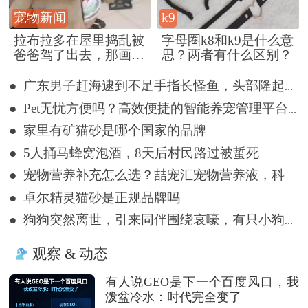
宠物新闻
k9
拉布拉多在屋里捣乱被
字母圈k8和k9是什么意
爸爸驾了出去，那画面
思？两者有什么区别？
好笑又好气~
● 广东男子赶海逮到不足手指长怪鱼，头部隆起像奥特曼
● Pet无忧方便吗？高效便捷的智能养宠管理平台详解
● 家里有矿猫砂是哪个国家的品牌
● 5人捅马蜂窝泡酒，8天后村民路过被蜇死
● 宠物营养补充怎么选？喆宠汇宠物营养液，科学告别宠物亚健康
● 卓尔精灵猫砂是正规品牌吗
● 狗狗突然离世，引来同伴围绕哀嚎，有只小狗尿都没撒完就来了
观察 & 动态
有人说GEO是下一个百度风口，我
泼盆冷水：时代完全变了