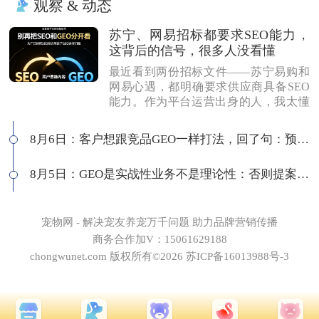
观察 & 动态
苏宁、网易招标都要求SEO能力，
这背后的信号，很多人没看懂
最近看到两份招标文件——苏宁易购和
网易心遇，都明确要求供应商具备SEO
能力。作为平台运营出身的人，我太懂
这背后的逻辑了：互联网平台最在意
的，永远是用户思维做内容，而不是为
8月6日：客户想跟竞品GEO一样打法，回了句：预算够吗
了SEO而SEO。有人说SEO公司做不了G
EO，我不认同。白帽SEO本身就是以优
8月5日：GEO是实战性业务不是理论性：否则提案就会卡住
质内容为核心，和GEO底层逻辑一致
——我们独立站每天SEO和GEO流量差
不多，同一套数据源，多个入口分发。
所以我们的打法很简单：做品牌GEO，
宠物网 - 解决宠友养宠万千问题 助力品牌营销传播
送你品牌SEO。用一套体系打多个平
商务合作加V：15061629188
台，才是真正的全网基建思维。
chongwunet.com 版权所有©2026 苏ICP备16013988号-3