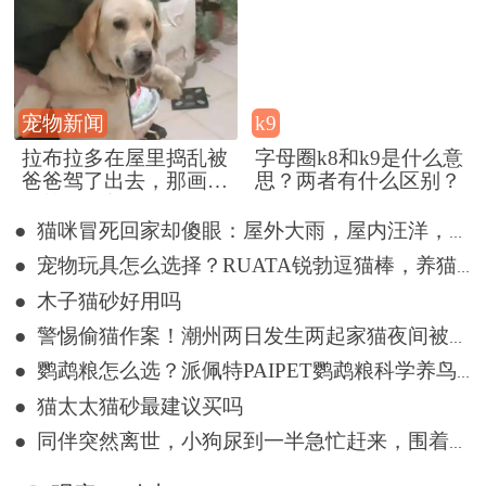
宠物新闻
k9
拉布拉多在屋里捣乱被
字母圈k8和k9是什么意
爸爸驾了出去，那画面
思？两者有什么区别？
好笑又好气~
● 猫咪冒死回家却傻眼：屋外大雨，屋内汪洋，网友：不回也罢
● 宠物玩具怎么选择？RUATA锐勃逗猫棒，养猫也能拥有桌面潮玩
● 木子猫砂好用吗
● 警惕偷猫作案！潮州两日发生两起家猫夜间被盗事件
● 鹦鹉粮怎么选？派佩特PAIPET鹦鹉粮科学养鸟优选
● 猫太太猫砂最建议买吗
● 同伴突然离世，小狗尿到一半急忙赶来，围着遗体久久哀嚎