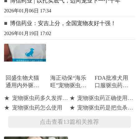
■
博信药业 | 以扎实底气，迈向宠业下一个十年
2026年01月06日 17:34
■
博信药业：安吉上分，全国宠物友好十强！
2026年01月19日 17:02
回盛生物犬猫
海正动保“海乐
FDA批准犬用
通用内外驱虫
旺”宠物驱虫药
口服驱虫药
药——盛宠宁
越南上市的里
Credelio
★
宠物驱虫药多久发挥药效
★
宠物驱虫药正确使用方法
官宣获批上
程碑与未来展
Quattro，可预
★
宠物驱虫药怎么使用
★
宠物驱虫药是把虫杀死了还是驱赶了
市！
望
防六种寄生虫
点击查看13篇相关推荐