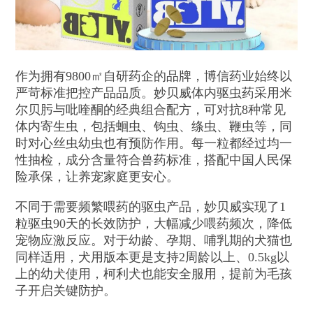
作为拥有9800㎡自研药企的品牌，博信药业始终以
严苛标准把控产品品质。妙贝威体内驱虫药采用米
尔贝肟与吡喹酮的经典组合配方，可对抗8种常见
体内寄生虫，包括蛔虫、钩虫、绦虫、鞭虫等，同
时对心丝虫幼虫也有预防作用。每一粒都经过均一
性抽检，成分含量符合兽药标准，搭配中国人民保
险承保，让养宠家庭更安心。
不同于需要频繁喂药的驱虫产品，妙贝威实现了1
粒驱虫90天的长效防护，大幅减少喂药频次，降低
宠物应激反应。对于幼龄、孕期、哺乳期的犬猫也
同样适用，犬用版本更是支持2周龄以上、0.5kg以
上的幼犬使用，柯利犬也能安全服用，提前为毛孩
子开启关键防护。