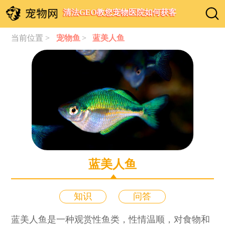
清法GEO教您宠物医院如何获客
当前位置 >
宠物鱼
>
蓝美人鱼
蓝美人鱼
知识
问答
蓝美人鱼是一种观赏性鱼类，性情温顺，对食物和