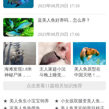
2023年08月29日 17:10
蓝美人鱼好养吗，怎么养？
2023年08月29日 17:06
海滩发现1.8米
主人家趁小法
美人鱼原型在
神秘尸体，人
斗晚上睡觉，
中国灭绝！定
们认为是美人
给它穿上了黑
期浮出水面呼
点击查看11篇相关知识推荐
鱼
丝袜，秒变成
吸，被水认为
了一条美人鱼
是美人鱼
公主！
★
美人鱼生小宝宝饲养
★
小女孩双腿变美人鱼尾巴
★
蓝美人鱼热带鱼
★
美人鱼真实的面目样子