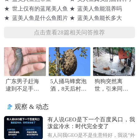
★
世上仅有的蓝尾美人鱼
★
蓝美人鱼能混养吗
★
蓝美人鱼是什么鱼图片
★
蓝美人鱼能长多大
点击查看28篇相关问答推荐
广东男子赶海
5人捅马蜂窝泡
狗狗突然离
逮到不足手指
酒，8天后村民
世，引来同伴
长怪鱼，头部
路过被蜇死
围绕哀嚎，有
隆起像奥特曼
只小狗尿都没
观察 & 动态
撒完就来了
有人说GEO是下一个百度风口，我
泼盆冷水：时代完全变了
有人问我GEO是不是生意特好，我说”外