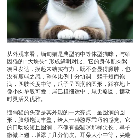
从外观来看，缅甸猫是典型的中等体型猫咪，与缅
因猫的 “大块头” 形成鲜明对比。它的身体肌肉紧
凑且发达，摸起来结实有力，既不会显得臃肿，也
没有瘦弱之感，整体比例十分协调。躯干短而饱
满，四肢长度中等，爪子呈圆润的圆形，踩在地上
像小肉垫般可爱；尾巴粗细适中，尾尖略圆，摆动
时灵活又优雅。
缅甸猫的头部是其外观的一大亮点，呈圆润的圆
形，脸颊饱满丰盈，给人一种憨厚乖巧的感觉。它
的口吻较短且圆润，不像有些猫咪那样尖长，鼻子
微微上翘，增添了几分俏皮。耳朵大小中等，尖端