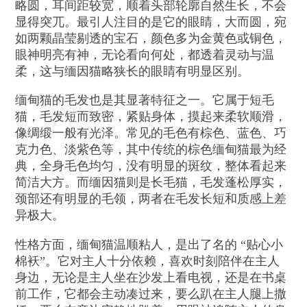
略圆，耳间距较宽，顺着头部轮廓自然生长，不会
显得突兀。最引人注目的是它的眼睛，大而圆，宛
如两颗晶莹剔透的宝石，颜色多为金黄色或铜色，
眼神明亮有神，无论看向何处，都透着灵动与温
柔，这与缅因猫略狭长的眼睛有明显区别。
缅甸猫的毛发也是其显著特征之一。它属于短毛
猫，毛发短而致密，紧贴身体，摸起来柔软顺滑，
像绸缎一般有光泽。常见的毛色有棕色、蓝色、巧
克力色、淡紫色等，其中传统的棕色缅甸猫最为经
典，全身毛色均匀，没有明显的斑纹，整体看起来
简洁大方。而缅因猫则是长毛猫，毛发蓬松厚实，
颈部还有明显的毛领，两者在毛发长短和质感上差
异极大。
性格方面，缅甸猫温顺粘人，是出了名的 “贴心小
棉袄”。它对主人十分依赖，喜欢时刻陪伴在主人
身边，无论是主人坐在沙发上看电视，还是在书桌
前工作，它都会主动凑过来，要么趴在主人腿上撒