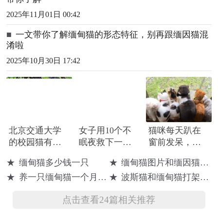
2025年11月01日 00:42
■
一文带你了解缅甸猫的形态特征，别再跟缅因猫混
淆啦
2025年10月30日 17:42
北京交通大学
女子用10个不
猫咪每天趴在
的校园猫有了
眠夜救下一只
窗前发呆，只
“学生证” 学
黑色的小奶
是为了这件
★
缅甸猫多少钱一只
★
缅甸猫图片和缅因猫区别
生：自发组织
猫，猫咪好可
事！
★
养一只缅甸猫一个月需要多少钱
★
波斯猫和缅甸猫打架谁更厉害
想打造猫咪友
爱啊
好校园
点击查看24篇相关推荐