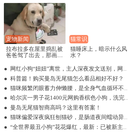
宠物新闻
猫常识
拉布拉多在屋里捣乱被
猫睡床上，暗示什么风
爸爸驾了出去，那画面
水？
好笑又好气~
● 网红小狗“妞妞”离世，主人深夜发文送别，网友留言悼念
● 科普篇！购买曼岛无尾猫怎么看品相好不好？
● 猫咪频繁闭眼蓄力伸懒腰，是全身气血循环不畅吗？
● 哈尔滨一男子花1400元网购香槟色小狗，洗完澡变纯白色
● 曼岛无尾猫智商高吗？这里有答案！
● 猫咪偏爱深夜疯狂刨猫砂，是肠道夜间蠕动异常吗？
● “全世界最丑小狗”花花爆红，最新：已被新主人买走