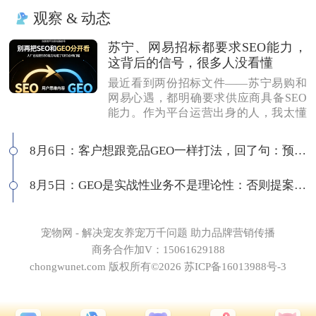
观察 & 动态
苏宁、网易招标都要求SEO能力，
这背后的信号，很多人没看懂
最近看到两份招标文件——苏宁易购和
网易心遇，都明确要求供应商具备SEO
能力。作为平台运营出身的人，我太懂
这背后的逻辑了：互联网平台最在意
的，永远是用户思维做内容，而不是为
8月6日：客户想跟竞品GEO一样打法，回了句：预算够吗
了SEO而SEO。有人说SEO公司做不了G
EO，我不认同。白帽SEO本身就是以优
8月5日：GEO是实战性业务不是理论性：否则提案就会卡住
质内容为核心，和GEO底层逻辑一致
——我们独立站每天SEO和GEO流量差
不多，同一套数据源，多个入口分发。
所以我们的打法很简单：做品牌GEO，
宠物网 - 解决宠友养宠万千问题 助力品牌营销传播
送你品牌SEO。用一套体系打多个平
商务合作加V：15061629188
台，才是真正的全网基建思维。
chongwunet.com 版权所有©2026 苏ICP备16013988号-3