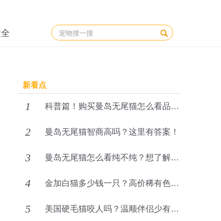
大全
新看点
1
科普篇！购买曼岛无尾猫怎么看品相好不好？
2
曼岛无尾猫智商高吗？这里有答案！
3
曼岛无尾猫怎么看纯不纯？想了解来看！
4
金加白猫多少钱一只？高价稀有色号与完整选购攻略
5
美国硬毛猫咬人吗？温顺伴侣少有攻击性