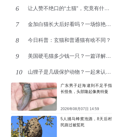
6
让人赞不绝口的“土猫”，究竟有什么神奇的魅力
7
金加白猫长大后好看吗？一场惊艳的颜值蜕变
8
今日科普：玄猫和普通猫有啥不同？
9
美国硬毛猫多少钱一只？一篇详解市场价与品种特点
10
山狸子是几级保护动物？一起来认识下野生豹猫
广东男子赶海逮到不足手指
长怪鱼，头部隆起像奥特曼
2026年08月07日 14:59
5人捅马蜂窝泡酒，8天后村
民路过被蜇死