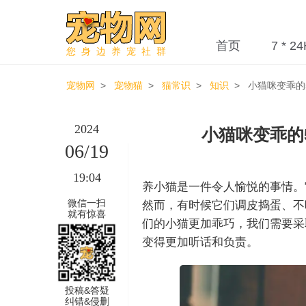
首页
7 * 24
您身边养宠社群
宠物网
>
宠物猫
>
猫常识
>
知识
> 小猫咪变乖的
2024
小猫咪变乖的
06/19
19:04
养小猫是一件令人愉悦的事情。
微信一扫
然而，有时候它们调皮捣蛋、不
就有惊喜
们的小猫更加乖巧，我们需要采
变得更加听话和负责。
投稿&答疑
纠错&侵删