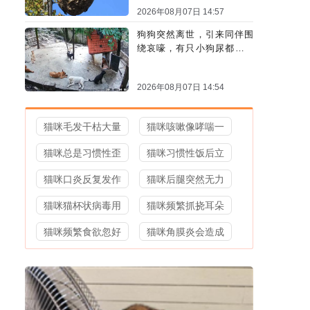
2026年08月07日 14:57
狗狗突然离世，引来同伴围
绕哀嚎，有只小狗尿都没撒
完就来了
2026年08月07日 14:54
猫咪毛发干枯大量
猫咪咳嗽像哮喘一
猫咪总是习惯性歪
猫咪习惯性饭后立
猫咪口炎反复发作
猫咪后腿突然无力
猫咪猫杯状病毒用
猫咪频繁抓挠耳朵
猫咪频繁食欲忽好
猫咪角膜炎会造成