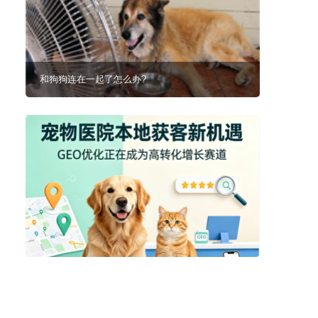
和狗狗连在一起了怎么办?
拉布拉多在屋里捣乱被爸爸驾了出去，那画面好笑又好气~