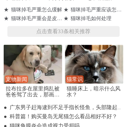
句，结果猫咪
太多怎么办！”
了个光，网友
★
猫咪掉毛严重怎么缓解
★
猫咪掉毛严重应该怎么办
趁其不备创了
先别急，你知
一看笑喷了：
★
猫咪掉毛严重会是皮肤病吗？
★
猫咪掉毛如何处理
女子
道掉多少毛算
这还有腹肌？
多吗？
点击查看33条相关推荐
宠物新闻
猫常识
拉布拉多在屋里捣乱被
猫睡床上，暗示什么风
爸爸驾了出去，那画面
水？
好笑又好气~
● 广东男子赶海逮到不足手指长怪鱼，头部隆起像奥特曼
● 科普篇！购买曼岛无尾猫怎么看品相好不好？
● 猫咪角膜炎会造成视力受损吗