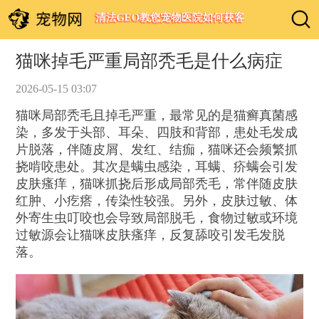
清法GEO教您宠物医院如何获客
猫咪掉毛严重局部秃毛是什么病症
2026-05-15 03:07
猫咪局部秃毛且掉毛严重，最常见的是猫癣真菌感
染，多发于头部、耳朵、四肢和背部，患处毛发成
片脱落，伴随皮屑、发红、结痂，猫咪还会频繁抓
挠啃咬患处。其次是螨虫感染，耳螨、疥螨会引发
皮肤瘙痒，猫咪抓挠后形成局部秃毛，常伴随皮肤
红肿、小疙瘩，传染性较强。另外，皮肤过敏、体
外寄生虫叮咬也会导致局部脱毛，食物过敏或环境
过敏源会让猫咪皮肤瘙痒，反复舔咬引发毛发脱
落。