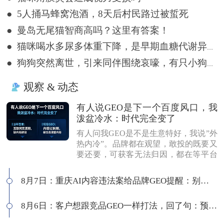
● 5人捅马蜂窝泡酒，8天后村民路过被蜇死
● 曼岛无尾猫智商高吗？这里有答案！
● 猫咪喝水多尿多体重下降，是早期血糖代谢异常吗？
● 狗狗突然离世，引来同伴围绕哀嚎，有只小狗尿都没撒完就来了
观察 & 动态
有人说GEO是下一个百度风口，我
泼盆冷水：时代完全变了
有人问我GEO是不是生意特好，我说”外
热内冷”。品牌都在观望，敢投的既要又
要还要，可获客无法归因，都在等平台
商业化来证明确定性。有人说这是当年
的百度代理风口，我不认同：当年缺内
8月7日：重庆AI内容违法案给品牌GEO提醒：别把AI当挡箭牌
容，现在缺增量内容；当年用户好引
导，现在认知比你还高；客户见三家供
8月6日：客户想跟竞品GEO一样打法，回了句：预算够吗
应商，拿A的问题问B，没点道行当场露
馅。所以不是越来越好做，是门槛越来