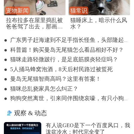
宠物新闻
猫常识
拉布拉多在屋里捣乱被
猫睡床上，暗示什么风
爸爸驾了出去，那画面
水？
好笑又好气~
● 广东男子赶海逮到不足手指长怪鱼，头部隆起像奥特曼
● 科普篇！购买曼岛无尾猫怎么看品相好不好？
● 猫咪走路轻微跛行，是足底筋膜炎轻症吗？
● 5人捅马蜂窝泡酒，8天后村民路过被蜇死
● 曼岛无尾猫智商高吗？这里有答案！
● 猫咪总乱挠家具怎么纠正？
● 狗狗突然离世，引来同伴围绕哀嚎，有只小狗尿都没撒完就来了
观察 & 动态
有人说GEO是下一个百度风口，我
泼盆冷水：时代完全变了