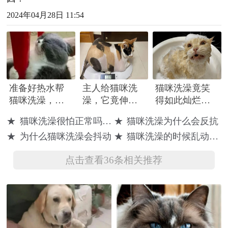
2024年04月28日 11:54
准备好热水帮
主人给猫咪洗
猫咪洗澡竟笑
猫咪洗澡，来
澡，它竟伸爪
得如此灿烂，
接它时都无奈
拍打主人手并
原来这一切都
★
猫咪洗澡很怕正常吗为什么这样
★
猫咪洗澡为什么会反抗
了谁家猫像你
怒视：都说了
是“遗传”惹的
★
为什么猫咪洗澡会抖动
★
猫咪洗澡的时候乱动是什么原因
一样
先不要
祸！
点击查看36条相关推荐