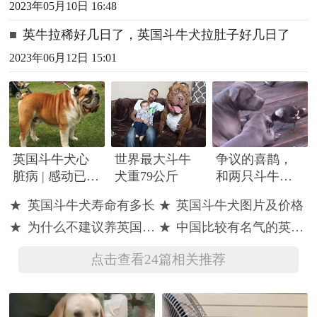
2023年05月10日 16:48
■
英牛拉稀好几日了，英国斗牛犬拉肚子好几日了
2023年06月12日 15:01
英国斗牛犬心
世界最大斗牛
争议的喜鹊，
脏病 | 感动已
犬重79公斤
和两只斗牛犬
哭！4件超暖心
朋友
★
英国斗牛犬寿命有多长
★
英国斗牛犬图片及价格
案例，饲主陪
★
为什么不建议养英国斗牛犬
★
中国比较有名气的英国斗牛犬
老毛孩一起“抗
老”
点击查看24篇相关推荐