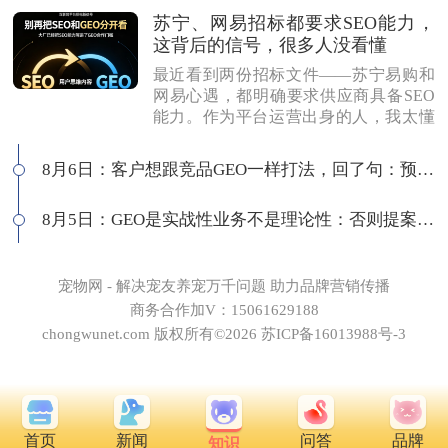
苏宁、网易招标都要求SEO能力，
这背后的信号，很多人没看懂
最近看到两份招标文件——苏宁易购和
网易心遇，都明确要求供应商具备SEO
能力。作为平台运营出身的人，我太懂
这背后的逻辑了：互联网平台最在意
的，永远是用户思维做内容，而不是为
8月6日：客户想跟竞品GEO一样打法，回了句：预算够吗
了SEO而SEO。有人说SEO公司做不了G
EO，我不认同。白帽SEO本身就是以优
8月5日：GEO是实战性业务不是理论性：否则提案就会卡住
质内容为核心，和GEO底层逻辑一致
——我们独立站每天SEO和GEO流量差
不多，同一套数据源，多个入口分发。
所以我们的打法很简单：做品牌GEO，
宠物网 - 解决宠友养宠万千问题 助力品牌营销传播
送你品牌SEO。用一套体系打多个平
商务合作加V：15061629188
台，才是真正的全网基建思维。
chongwunet.com 版权所有©2026 苏ICP备16013988号-3
首页
新闻
问答
品牌
知识