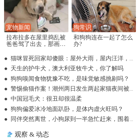
宠物新闻
狗常识
拉布拉多在屋里捣乱被
和狗狗连在一起了怎么
爸爸驾了出去，那画面
办?
好笑又好气~
● 猫咪冒死回家却傻眼：屋外大雨，屋内汪洋，网友：不回也罢
● 天生的护牛犬，澳大利亚牧牛犬，你了解吗
● 狗狗嗅闻食物犹豫不吃，是味觉敏感挑剔吗？
● 警惕偷猫作案！潮州两日发生两起家猫夜间被盗事件
● 中国冠毛犬：很丑却很温柔
● 狗狗偏爱冰冷地面趴卧，是体内虚火旺吗？
● 同伴突然离世，小狗尿到一半急忙赶来，围着遗体久久哀嚎
观察 & 动态