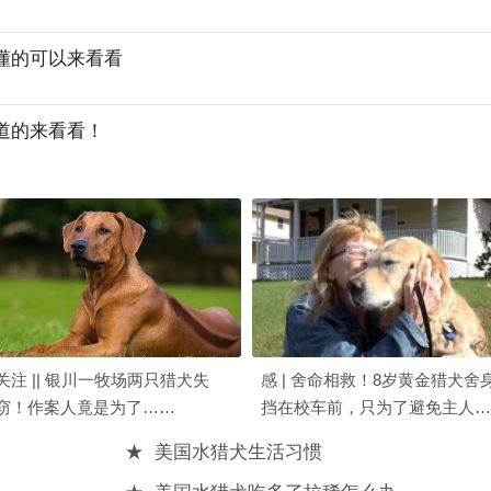
懂的可以来看看
道的来看看！
关注 || 银川一牧场两只猎犬失
感 | 舍命相救！8岁黄金猎犬舍
窃！作案人竟是为了……
挡在校车前，只为了避免主人受
到伤害
★
美国水猎犬生活习惯