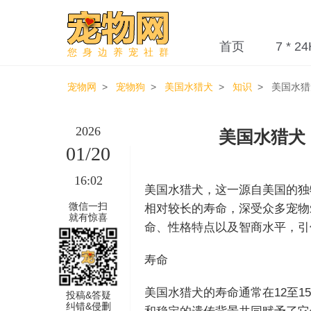
首页
7 * 24
您身边养宠社群
宠物网
>
宠物狗
>
美国水猎犬
>
知识
> 美国水猎
2026
美国水猎犬
01/20
16:02
美国水猎犬，这一源自美国的独
微信一扫
相对较长的寿命，深受众多宠物
就有惊喜
命、性格特点以及智商水平，引
寿命
美国水猎犬的寿命通常在12至
投稿&答疑
纠错&侵删