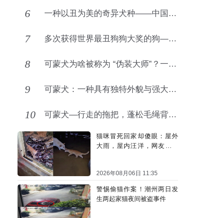
6
一种以丑为美的奇异犬种——中国冠毛犬
7
多次获得世界最丑狗狗大奖的狗——中国冠毛犬！
8
可蒙犬为啥被称为 “伪装大师”？一身毛发藏起小秘密
9
可蒙犬：一种具有独特外貌与强大力量的犬种
10
可蒙犬—行走的拖把，蓬松毛绳背后的忠诚守护者！
猫咪冒死回家却傻眼：屋外
大雨，屋内汪洋，网友：不
回也罢
2026年08月06日 11:35
警惕偷猫作案！潮州两日发
生两起家猫夜间被盗事件