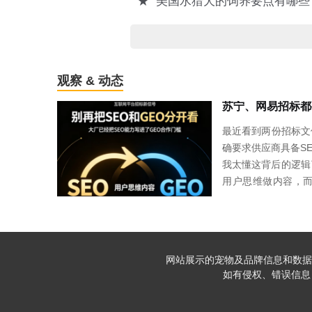
★
美国水猎犬的饲养要点有哪些
观察 & 动态
最近看到两份招标文
确要求供应商具备S
我太懂这背后的逻辑
用户思维做内容，而
O公司做不了GEO
质内容为核心，和G
每天SEO和GEO
口分发。所以我们的
网站展示的宠物及品牌信息和数据
品牌SEO。用一套
如有侵权、错误信息，请
建思维。