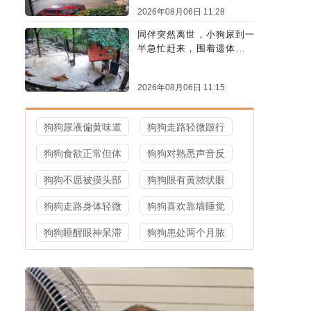
2026年08月06日 11:28
同伴突然离世，小狗尿到一
半急忙赶来，围着遗体久久
哀嚎
2026年08月06日 11:15
狗狗尿液偏黄味道
狗狗走路轻微跛行
狗狗食欲正常但体
狗狗对熟悉声音反
狗狗不愿被摸头部
狗狗眼有黄脓状眼
狗狗走路身体轻微
狗狗喜欢靠墙睡觉
狗狗睡醒眼神呆滞
狗狗患处两个月脓