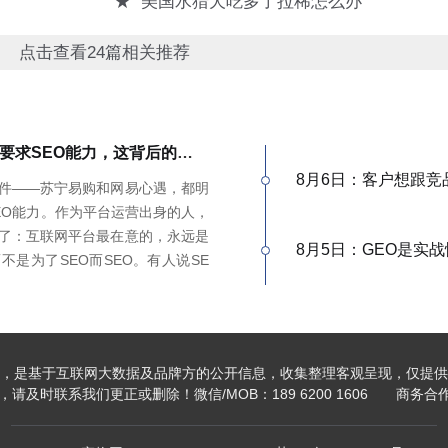
★
美国水猎犬吃多了拉稀怎么办
点击查看24篇相关推荐
苏宁、网易招标都要求SEO能力，这背后的信号，很多人没看懂
8月6日：客户想跟竞
件——苏宁易购和网易心遇，都明
EO能力。作为平台运营出身的人，
了：互联网平台最在意的，永远是
8月5日：GEO是实
不是为了SEO而SEO。有人说SE
，我不认同。白帽SEO本身就是以优
EO底层逻辑一致——我们独立站
流量差不多，同一套数据源，多个入
打法很简单：做品牌GEO，送你
，是基于互联网大数据及品牌方的公开信息，收集整理客观呈现，仅提供
体系打多个平台，才是真正的全网基
及时联系我们更正或删除！微信/MOB：189 6200 1606 商务合作加V