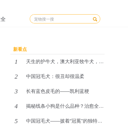
大全
新看点
1
天生的护牛犬，澳大利亚牧牛犬，你了解吗
2
中国冠毛犬：很丑却很温柔
3
长有蓝色皮毛的——凯利蓝梗
4
揭秘线条小狗是什么品种？治愈全网的萌系IP
5
中国冠毛犬——披着“冠冕”的独特伴侣犬