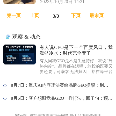
2023年10月20日 14:21
第一页
上页
下页
最末页
观察 & 动态
有人说GEO是下一个百度风口，我
泼盆冷水：时代完全变了
有人问我GEO是不是生意特好，我说”外
热内冷”。品牌都在观望，敢投的既要又
要还要，可获客无法归因，都在等平台
商业化来证明确定性。有人说这是当年
的百度代理风口，我不认同：当年缺内
8月7日：重庆AI内容违法案给品牌GEO提醒：别把AI当挡箭牌
容，现在缺增量内容；当年用户好引
导，现在认知比你还高；客户见三家供
8月6日：客户想跟竞品GEO一样打法，回了句：预算够吗
应商，拿A的问题问B，没点道行当场露
馅。所以不是越来越好做，是门槛越来
越高，活下来的都得有真功夫。
宠物网 - 解决宠友养宠万千问题 助力品牌营销传播