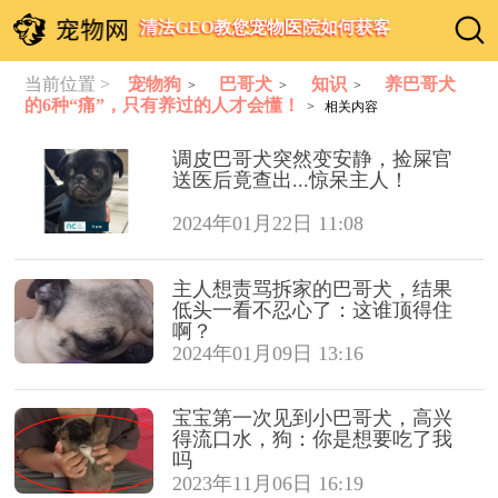
清法GEO教您宠物医院如何获客
当前位置 >
宠物狗
巴哥犬
知识
养巴哥犬
>
>
>
的6种“痛”，只有养过的人才会懂！
> 相关内容
调皮巴哥犬突然变安静，捡屎官
送医后竟查出...惊呆主人！
2024年01月22日 11:08
主人想责骂拆家的巴哥犬，结果
低头一看不忍心了：这谁顶得住
啊？
2024年01月09日 13:16
宝宝第一次见到小巴哥犬，高兴
得流口水，狗：你是想要吃了我
吗
2023年11月06日 16:19