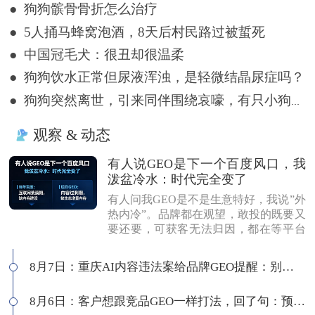
● 狗狗髌骨骨折怎么治疗
● 5人捅马蜂窝泡酒，8天后村民路过被蜇死
● 中国冠毛犬：很丑却很温柔
● 狗狗饮水正常但尿液浑浊，是轻微结晶尿症吗？
● 狗狗突然离世，引来同伴围绕哀嚎，有只小狗尿都没撒完就来了
观察 & 动态
有人说GEO是下一个百度风口，我
泼盆冷水：时代完全变了
有人问我GEO是不是生意特好，我说”外
热内冷”。品牌都在观望，敢投的既要又
要还要，可获客无法归因，都在等平台
商业化来证明确定性。有人说这是当年
的百度代理风口，我不认同：当年缺内
8月7日：重庆AI内容违法案给品牌GEO提醒：别把AI当挡箭牌
容，现在缺增量内容；当年用户好引
导，现在认知比你还高；客户见三家供
8月6日：客户想跟竞品GEO一样打法，回了句：预算够吗
应商，拿A的问题问B，没点道行当场露