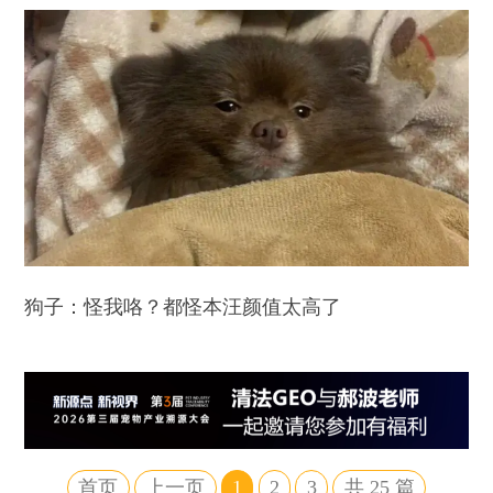
狗子：怪我咯？都怪本汪颜值太高了
首页
上一页
1
2
3
共
25
篇