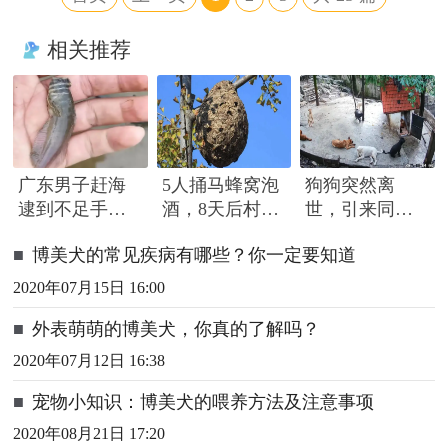
相关推荐
广东男子赶海
5人捅马蜂窝泡
狗狗突然离
逮到不足手指
酒，8天后村民
世，引来同伴
长怪鱼，头部
路过被蜇死
围绕哀嚎，有
■
博美犬的常见疾病有哪些？你一定要知道
隆起像奥特曼
只小狗尿都没
撒完就来了
2020年07月15日 16:00
■
外表萌萌的博美犬，你真的了解吗？
2020年07月12日 16:38
■
宠物小知识：博美犬的喂养方法及注意事项
2020年08月21日 17:20