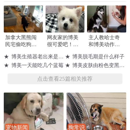
加拿大黑熊闯
网友家的博美
主人教哈士奇
民宅偷吃狗
很可爱吧！它
和博美动作口
粮，被博美犬
现在已经五个
令，结果反应
★
博美生殖器老出来是咋回事
★
博美脱毛期是什么样子
吓到落荒而逃
月了……
绝了
★
博美一天能吃几个蓝莓
★
博美皮肤由粉色变黑怎么治好
点击查看25篇相关推荐
宠物新闻
狗常识