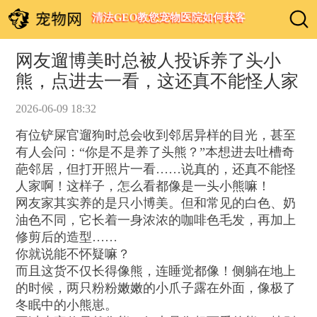
清法GEO教您宠物医院如何获客
网友遛博美时总被人投诉养了头小
熊，点进去一看，这还真不能怪人家
2026-06-09 18:32
有位铲屎官遛狗时总会收到邻居异样的目光，甚至
有人会问：“你是不是养了头熊？”本想进去吐槽奇
葩邻居，但打开照片一看……说真的，还真不能怪
人家啊！这样子，怎么看都像是一头小熊嘛！
网友家其实养的是只小博美。但和常见的白色、奶
油色不同，它长着一身浓浓的咖啡色毛发，再加上
修剪后的造型……
你就说能不怀疑嘛？
而且这货不仅长得像熊，连睡觉都像！侧躺在地上
的时候，两只粉粉嫩嫩的小爪子露在外面，像极了
冬眠中的小熊崽。