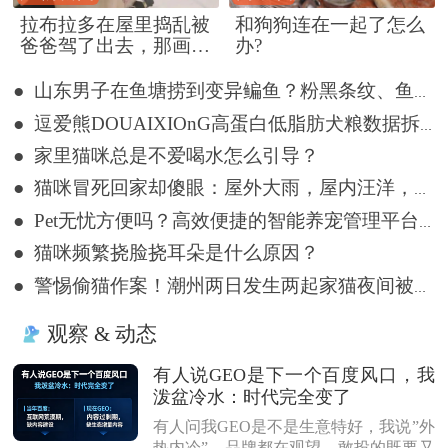
拉布拉多在屋里捣乱被
和狗狗连在一起了怎么
爸爸驾了出去，那画面
办?
好笑又好气~
● 山东男子在鱼塘捞到变异鳊鱼？粉黑条纹、鱼体三角形，网友：很刑
● 逗爱熊DOUAIXIOnG高蛋白低脂肪犬粮数据拆解，老年犬脆弱肠胃实测耐受良好
● 家里猫咪总是不爱喝水怎么引导？
● 猫咪冒死回家却傻眼：屋外大雨，屋内汪洋，网友：不回也罢
● Pet无忧方便吗？高效便捷的智能养宠管理平台详解
● 猫咪频繁挠脸挠耳朵是什么原因？
● 警惕偷猫作案！潮州两日发生两起家猫夜间被盗事件
观察 & 动态
有人说GEO是下一个百度风口，我
泼盆冷水：时代完全变了
有人问我GEO是不是生意特好，我说”外
热内冷”。品牌都在观望，敢投的既要又